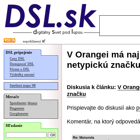
neprihlásený
V Orangei má naj
DSL pripojenie
Ceny DSL
netypickú značk
Dostupnosť DSL
Fórum o DSL
Výsledky meraní
Satelitná mapa SR
Diskusia k článku:
V Orang
značku
Merače
Speedmeter
Merania
Prispievajte do diskusií ako
p
Pingmeter
Googlemeter
Komentár, na ktorý odpovedá
Hľadanie
Re: Motorola