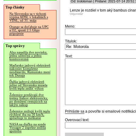
Od: trololoman | Pridané: 2021-07-14 20:51:
Top články
Lenze je rozdiel v tom aký bambus cinan
Na Slovensku sa v tichosti
Odpovedať
vypína ADSL v lokalitách s
VDSL, už 31. mája
Meno:
Orange sa doťahuje na UPC
a O2, spustí 2.5 Gbps
pripojenie
Titulok:
Top správy
Alza nasadila dve novinky,
jednu užitočnú a jednu
Text:
kontroverznú
Maďarsko jadrovú elektráreň
nakoniec kompletne
neodstavilo, Rumunsko mení
tok Dunaja
Ďalšia jadrová elektráreň
južne od Slovenska musela
kvôli teplu znížiť výkon
Železnice predávajú dve
tretiny lístkov elektronicky,
po donútení cestujúcich na
takýto nákup
Prihláste sa
a povoľte si emailové notifiká
Železnice znižujú kvôli teplu
rýchlosť iba na 50 km/h,
spôsobuje to meškanie
Overovací text:
NASA na diaľku na sonde
Voyager 2 úspešne znížila
spotrebu