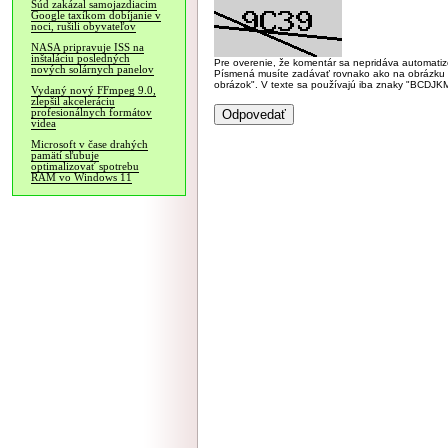
Súd zakázal samojazdiacim
Google taxíkom dobíjanie v
noci, rušili obyvateľov
NASA pripravuje ISS na
inštaláciu posledných
Pre overenie, že komentár sa nepridáva automatizov
nových solárnych panelov
Písmená musíte zadávať rovnako ako na obrázku veľk
obrázok". V texte sa používajú iba znaky "BC
Vydaný nový FFmpeg 9.0,
zlepšil akceleráciu
profesionálnych formátov
videa
Microsoft v čase drahých
pamätí sľubuje
optimalizovať spotrebu
RAM vo Windows 11