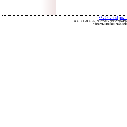
NÁVŠTEVNOSŤ
|
INZE
(C) 2004, 2005 DSL.sk | Všetky práva vyhradené
Všetky uvedené informácie sú b