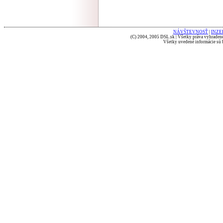
NÁVŠTEVNOSŤ
|
INZE
(C) 2004, 2005 DSL.sk | Všetky práva vyhradené
Všetky uvedené informácie sú b