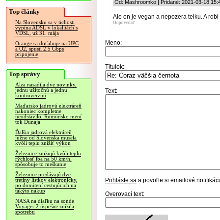
Od: Mashroomko | Pridané: 2021-03-18 15:
Top články
Ale on je vegan a nepozera telku. A robi c
Na Slovensku sa v tichosti
Odpovedať
vypína ADSL v lokalitách s
VDSL, už 31. mája
Meno:
Orange sa doťahuje na UPC
a O2, spustí 2.5 Gbps
pripojenie
Titulok:
Top správy
Alza nasadila dve novinky,
jednu užitočnú a jednu
Text:
kontroverznú
Maďarsko jadrovú elektráreň
nakoniec kompletne
neodstavilo, Rumunsko mení
tok Dunaja
Ďalšia jadrová elektráreň
južne od Slovenska musela
kvôli teplu znížiť výkon
Železnice znižujú kvôli teplu
rýchlosť iba na 50 km/h,
spôsobuje to meškanie
Železnice predávajú dve
Prihláste sa
a povoľte si emailové notifiká
tretiny lístkov elektronicky,
po donútení cestujúcich na
takýto nákup
Overovací text:
NASA na diaľku na sonde
Voyager 2 úspešne znížila
spotrebu