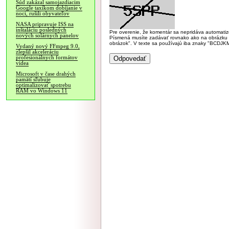
Súd zakázal samojazdiacim
Google taxíkom dobíjanie v
noci, rušili obyvateľov
NASA pripravuje ISS na
inštaláciu posledných
Pre overenie, že komentár sa nepridáva automatizov
nových solárnych panelov
Písmená musíte zadávať rovnako ako na obrázku veľk
obrázok". V texte sa používajú iba znaky "BC
Vydaný nový FFmpeg 9.0,
zlepšil akceleráciu
profesionálnych formátov
videa
Microsoft v čase drahých
pamätí sľubuje
optimalizovať spotrebu
RAM vo Windows 11