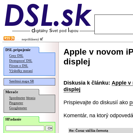
neprihlásený
Apple v novom iP
DSL pripojenie
Ceny DSL
displej
Dostupnosť DSL
Fórum o DSL
Výsledky meraní
Satelitná mapa SR
Diskusia k článku:
Apple v
displej
Merače
Speedmeter
Merania
Prispievajte do diskusií ako
p
Pingmeter
Googlemeter
Komentár, na ktorý odpovedá
Hľadanie
Re: Čoraz väčšia černota