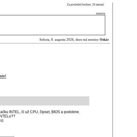
Za poslednú hodinu: 20 meraní
inzercia
Sobota, 8. augusta 2026, dnes má meniny
Oskár
ateľ
.
ačku INTEL, či už CPU, čipset, BIOS a podobne.
 INTELu??
s)