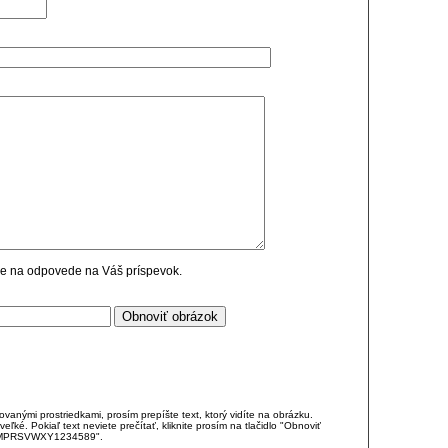
cie na odpovede na Váš príspevok.
anými prostriedkami, prosím prepíšte text, ktorý vidíte na obrázku.
é. Pokiaľ text neviete prečítať, kliknite prosím na tlačidlo "Obnoviť
DJKMPRSVWXY1234589".