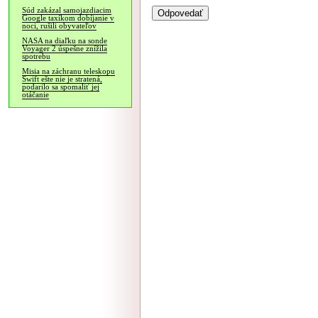
Súd zakázal samojazdiacim
Google taxíkom dobíjanie v
noci, rušili obyvateľov
NASA na diaľku na sonde
Voyager 2 úspešne znížila
spotrebu
Misia na záchranu teleskopu
Swift ešte nie je stratená,
podarilo sa spomaliť jej
otáčanie