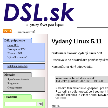
neprihlásený
Vydaný Linux 5.11
DSL pripojenie
Ceny DSL
Dostupnosť DSL
Diskusia k článku:
Vydaný Linux 5.11
Fórum o DSL
Výsledky meraní
Prispievajte do diskusií ako
prihlásený užív
Satelitná mapa SR
Komentár, na ktorý odpovedáte:
Merače
mám sám seba od dnes sčítať
Speedmeter
Merania
Od: Jetro | Pridané: 2021-02-15 09:54:08
Pingmeter
Googlemeter
Nevidím tam zmienku o vylepšení pre zn
Rozhodli sa odignorovať celý segment
(nejaká zmienka je v tom Kernel Newbie
Hľadanie
Odpovedať
Meno: