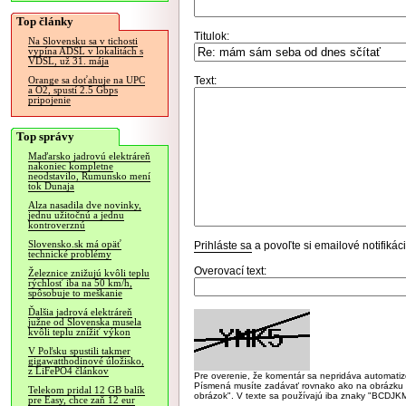
Top články
Titulok:
Na Slovensku sa v tichosti
vypína ADSL v lokalitách s
VDSL, už 31. mája
Text:
Orange sa doťahuje na UPC
a O2, spustí 2.5 Gbps
pripojenie
Top správy
Maďarsko jadrovú elektráreň
nakoniec kompletne
neodstavilo, Rumunsko mení
tok Dunaja
Alza nasadila dve novinky,
jednu užitočnú a jednu
kontroverznú
Slovensko.sk má opäť
Prihláste sa
a povoľte si emailové notifiká
technické problémy
Overovací text:
Železnice znižujú kvôli teplu
rýchlosť iba na 50 km/h,
spôsobuje to meškanie
Ďalšia jadrová elektráreň
južne od Slovenska musela
kvôli teplu znížiť výkon
V Poľsku spustili takmer
gigawatthodinové úložisko,
z LiFePO4 článkov
Pre overenie, že komentár sa nepridáva automatizov
Písmená musíte zadávať rovnako ako na obrázku veľk
Telekom pridal 12 GB balík
obrázok". V texte sa používajú iba znaky "BC
pre Easy, chce zaň 12 eur