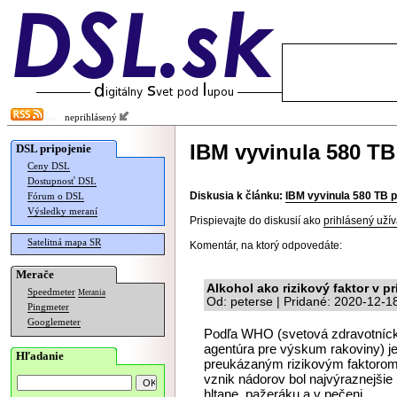
neprihlásený
IBM vyvinula 580 T
DSL pripojenie
Ceny DSL
Dostupnosť DSL
Diskusia k článku:
IBM vyvinula 580 TB 
Fórum o DSL
Výsledky meraní
Prispievajte do diskusií ako
prihlásený užív
Satelitná mapa SR
Komentár, na ktorý odpovedáte:
Merače
Alkohol ako rizikový faktor v p
Speedmeter
Merania
Od: peterse | Pridané: 2020-12-1
Pingmeter
Googlemeter
Podľa WHO (svetová zdravotníck
agentúra pre výskum rakoviny) j
Hľadanie
preukázaným rizikovým faktorom 
vznik nádorov bol najvýraznejšie 
hltane, pažeráku a v pečeni.