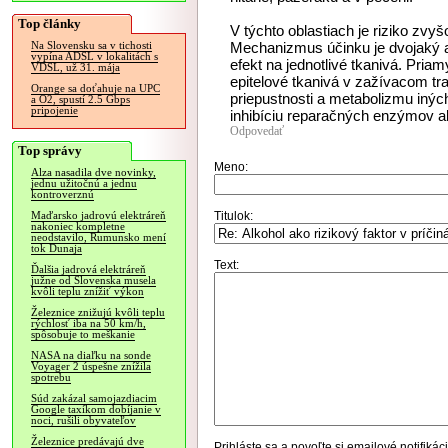
Top články
V týchto oblastiach je riziko zv
Mechanizmus účinku je dvojaký 
Na Slovensku sa v tichosti
vypína ADSL v lokalitách s
efekt na jednotlivé tkanivá. Pria
VDSL, už 31. mája
epitelové tkanivá v zažívacom t
Orange sa doťahuje na UPC
priepustnosti a metabolizmu iných
a O2, spustí 2.5 Gbps
pripojenie
inhibíciu reparačných enzýmov a
Odpovedať
Top správy
Meno:
Alza nasadila dve novinky,
jednu užitočnú a jednu
kontroverznú
Titulok:
Maďarsko jadrovú elektráreň
nakoniec kompletne
neodstavilo, Rumunsko mení
tok Dunaja
Text:
Ďalšia jadrová elektráreň
južne od Slovenska musela
kvôli teplu znížiť výkon
Železnice znižujú kvôli teplu
rýchlosť iba na 50 km/h,
spôsobuje to meškanie
NASA na diaľku na sonde
Voyager 2 úspešne znížila
spotrebu
Súd zakázal samojazdiacim
Google taxíkom dobíjanie v
noci, rušili obyvateľov
Železnice predávajú dve
Prihláste sa
a povoľte si emailové notifiká