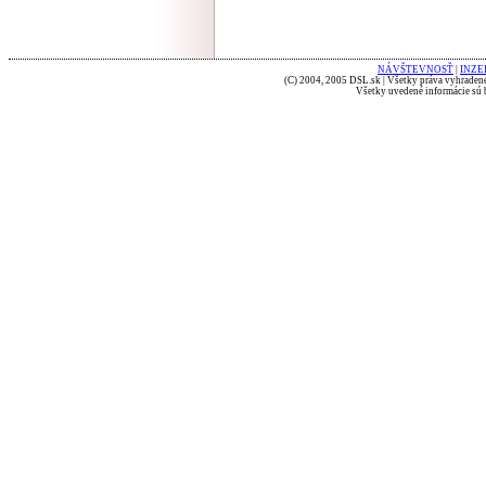
NÁVŠTEVNOSŤ
|
INZE
(C) 2004, 2005 DSL.sk | Všetky práva vyhradené
Všetky uvedené informácie sú b