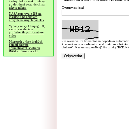
tretiny lístkov elektronicky,
po donútení cestujúcich na
Overovací text:
takýto nákup
NASA pripravuje ISS na
inštaláciu posledných
nových solárnych panelov
Vydaný nový FFmpeg 9.0,
zlepšil akceleráciu
profesionálnych formátov
videa
Pre overenie, že komentár sa nepridáva automatizov
Microsoft v čase drahých
Písmená musíte zadávať rovnako ako na obrázku veľk
pamätí sľubuje
obrázok". V texte sa používajú iba znaky "BC
optimalizovať spotrebu
RAM vo Windows 11