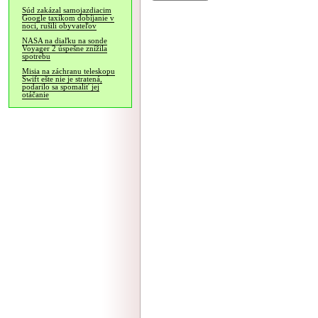
Súd zakázal samojazdiacim
Google taxíkom dobíjanie v
noci, rušili obyvateľov
NASA na diaľku na sonde
Voyager 2 úspešne znížila
spotrebu
Misia na záchranu teleskopu
Swift ešte nie je stratená,
podarilo sa spomaliť jej
otáčanie