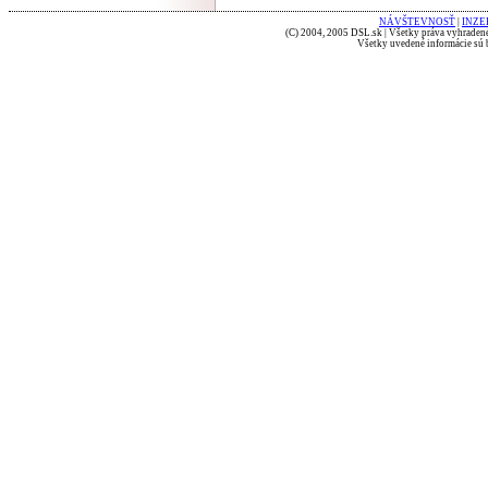
NÁVŠTEVNOSŤ
|
INZE
(C) 2004, 2005 DSL.sk | Všetky práva vyhradené
Všetky uvedené informácie sú b