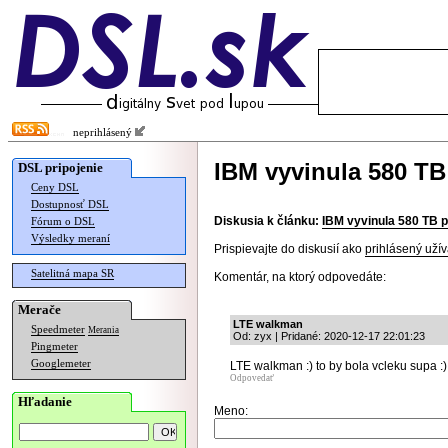
neprihlásený
IBM vyvinula 580 T
DSL pripojenie
Ceny DSL
Dostupnosť DSL
Diskusia k článku:
IBM vyvinula 580 TB 
Fórum o DSL
Výsledky meraní
Prispievajte do diskusií ako
prihlásený užív
Satelitná mapa SR
Komentár, na ktorý odpovedáte:
Merače
LTE walkman
Speedmeter
Merania
Od: zyx | Pridané: 2020-12-17 22:01:23
Pingmeter
Googlemeter
LTE walkman :) to by bola vcleku supa :)
Odpovedať
Hľadanie
Meno: