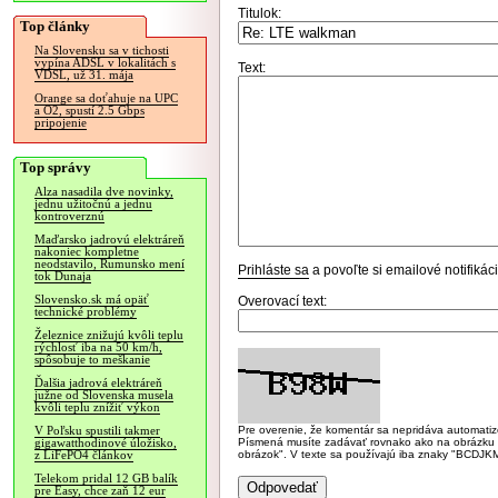
Titulok:
Top články
Na Slovensku sa v tichosti
vypína ADSL v lokalitách s
Text:
VDSL, už 31. mája
Orange sa doťahuje na UPC
a O2, spustí 2.5 Gbps
pripojenie
Top správy
Alza nasadila dve novinky,
jednu užitočnú a jednu
kontroverznú
Maďarsko jadrovú elektráreň
nakoniec kompletne
neodstavilo, Rumunsko mení
Prihláste sa
a povoľte si emailové notifiká
tok Dunaja
Slovensko.sk má opäť
Overovací text:
technické problémy
Železnice znižujú kvôli teplu
rýchlosť iba na 50 km/h,
spôsobuje to meškanie
Ďalšia jadrová elektráreň
južne od Slovenska musela
kvôli teplu znížiť výkon
Pre overenie, že komentár sa nepridáva automatizov
V Poľsku spustili takmer
Písmená musíte zadávať rovnako ako na obrázku veľk
gigawatthodinové úložisko,
obrázok". V texte sa používajú iba znaky "BC
z LiFePO4 článkov
Telekom pridal 12 GB balík
pre Easy, chce zaň 12 eur