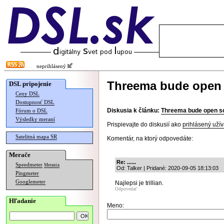
neprihlásený
Threema bude open
DSL pripojenie
Ceny DSL
Dostupnosť DSL
Diskusia k článku:
Threema bude open s
Fórum o DSL
Výsledky meraní
Prispievajte do diskusií ako
prihlásený užív
Satelitná mapa SR
Komentár, na ktorý odpovedáte:
Merače
Re: ......
Speedmeter
Merania
Od: Talker | Pridané: 2020-09-05 18:13:03
Pingmeter
Googlemeter
Najlepsi je trillian.
Odpovedať
Hľadanie
Meno: