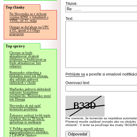
Titulok:
Top články
Na Slovensku sa v tichosti
vypína ADSL v lokalitách s
Text:
VDSL, už 31. mája
Orange sa doťahuje na UPC
a O2, spustí 2.5 Gbps
pripojenie
Top správy
Chrome sa bude
aktualizovať dvakrát
týždenne, v budúcnosti sa
bude aktualizovať bez
reštartov
Rumunsko odstrelmi a
Prihláste sa
a povoľte si emailové notifiká
blokádou mení tok Dunaja,
aby udržalo jadrovú
Overovací text:
elektráreň v chode
Maďarsko jadrovú elektráreň
nakoniec kompletne
neodstavilo, Rumunsko mení
tok Dunaja
Slovensko.sk má opäť
technické problémy
Železnice znižujú kvôli teplu
Pre overenie, že komentár sa nepridáva automatizov
rýchlosť iba na 50 km/h,
Písmená musíte zadávať rovnako ako na obrázku veľk
spôsobuje to meškanie
obrázok". V texte sa používajú iba znaky "BC
V Poľsku spustili takmer
gigawatthodinové úložisko,
z LiFePO4 článkov