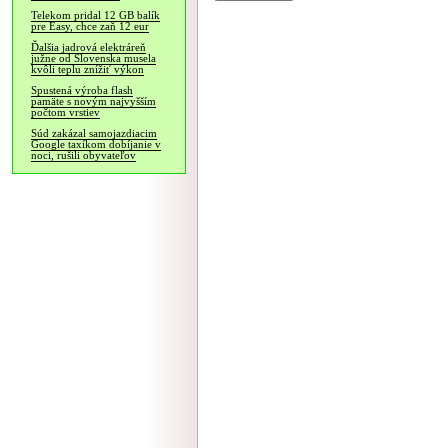
Telekom pridal 12 GB balík
pre Easy, chce zaň 12 eur
Ďalšia jadrová elektráreň
južne od Slovenska musela
kvôli teplu znížiť výkon
Spustená výroba flash
pamäte s novým najvyšším
počtom vrstiev
Súd zakázal samojazdiacim
Google taxíkom dobíjanie v
noci, rušili obyvateľov