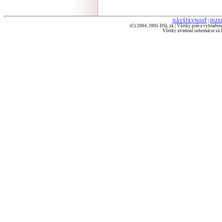
NÁVŠTEVNOSŤ
|
INZE
(C) 2004, 2005 DSL.sk | Všetky práva vyhradené
Všetky uvedené informácie sú b