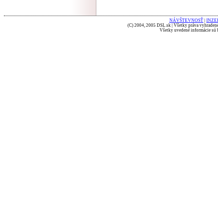
NÁVŠTEVNOSŤ
|
INZE
(C) 2004, 2005 DSL.sk | Všetky práva vyhradené
Všetky uvedené informácie sú b