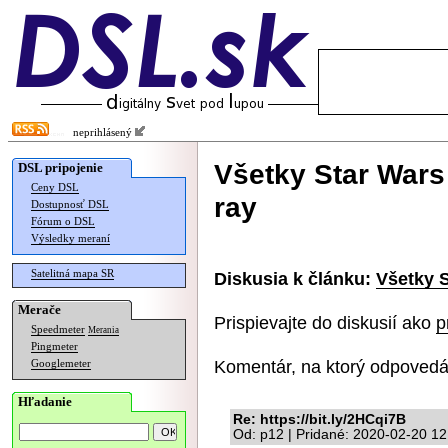
neprihlásený
Všetky Star Wars 
DSL pripojenie
Ceny DSL
ray
Dostupnosť DSL
Fórum o DSL
Výsledky meraní
Satelitná mapa SR
Diskusia k článku:
Všetky S
Merače
Prispievajte do diskusií ako
p
Speedmeter
Merania
Pingmeter
Komentár, na ktorý odpovedá
Googlemeter
Hľadanie
Re: https://bit.ly/2HCqi7B
Od: p12 | Pridané: 2020-02-20 12