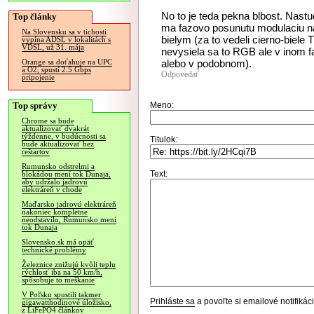
No to je teda pekna blbost. Nastu
Top články
ma fazovo posunutu modulaciu na f
Na Slovensku sa v tichosti
bielym (za to vedeli cierno-biele 
vypína ADSL v lokalitách s
VDSL, už 31. mája
nevysiela sa to RGB ale v inom 
alebo v podobnom).
Orange sa doťahuje na UPC
a O2, spustí 2.5 Gbps
Odpovedať
pripojenie
Top správy
Meno:
Chrome sa bude
aktualizovať dvakrát
týždenne, v budúcnosti sa
Titulok:
bude aktualizovať bez
reštartov
Rumunsko odstrelmi a
Text:
blokádou mení tok Dunaja,
aby udržalo jadrovú
elektráreň v chode
Maďarsko jadrovú elektráreň
nakoniec kompletne
neodstavilo, Rumunsko mení
tok Dunaja
Slovensko.sk má opäť
technické problémy
Železnice znižujú kvôli teplu
rýchlosť iba na 50 km/h,
spôsobuje to meškanie
V Poľsku spustili takmer
Prihláste sa
a povoľte si emailové notifiká
gigawatthodinové úložisko,
z LiFePO4 článkov