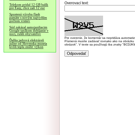
Overovací text:
Telekom pridal 12 GB balík
pre Easy, chce zaň 12 eur
Spustená výroba flash
pamäte s novým najvyšším
počtom vrstiev
Súd zakázal samojazdiacim
Google taxíkom dobíjanie v
noci, rušili obyvateľov
Pre overenie, že komentár sa nepridáva automatizov
Ďalšia jadrová elektráreň
Písmená musíte zadávať rovnako ako na obrázku veľk
južne od Slovenska musela
obrázok". V texte sa používajú iba znaky "BC
kvôli teplu znížiť výkon