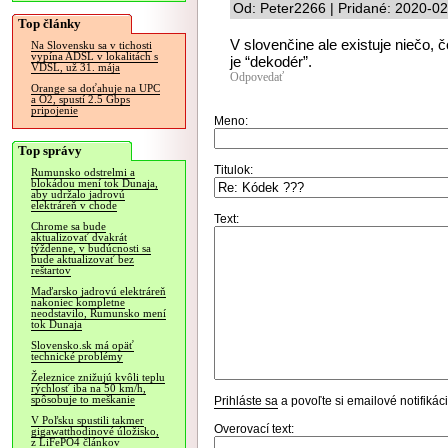
Od: Peter2266 | Pridané: 2020-0
Top články
V slovenčine ale existuje niečo, 
Na Slovensku sa v tichosti
vypína ADSL v lokalitách s
je “dekodér”.
VDSL, už 31. mája
Odpovedať
Orange sa doťahuje na UPC
a O2, spustí 2.5 Gbps
pripojenie
Meno:
Top správy
Titulok:
Rumunsko odstrelmi a
blokádou mení tok Dunaja,
aby udržalo jadrovú
elektráreň v chode
Text:
Chrome sa bude
aktualizovať dvakrát
týždenne, v budúcnosti sa
bude aktualizovať bez
reštartov
Maďarsko jadrovú elektráreň
nakoniec kompletne
neodstavilo, Rumunsko mení
tok Dunaja
Slovensko.sk má opäť
technické problémy
Železnice znižujú kvôli teplu
rýchlosť iba na 50 km/h,
spôsobuje to meškanie
Prihláste sa
a povoľte si emailové notifiká
V Poľsku spustili takmer
Overovací text:
gigawatthodinové úložisko,
z LiFePO4 článkov