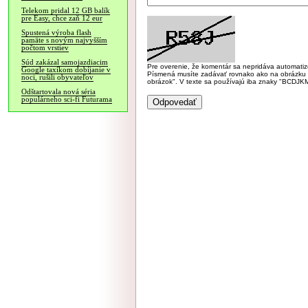
Telekom pridal 12 GB balík
pre Easy, chce zaň 12 eur
Spustená výroba flash
pamäte s novým najvyšším
počtom vrstiev
Súd zakázal samojazdiacim
Pre overenie, že komentár sa nepridáva automatizov
Google taxíkom dobíjanie v
Písmená musíte zadávať rovnako ako na obrázku veľk
noci, rušili obyvateľov
obrázok". V texte sa používajú iba znaky "BC
Odštartovala nová séria
populárneho sci-fi Futurama