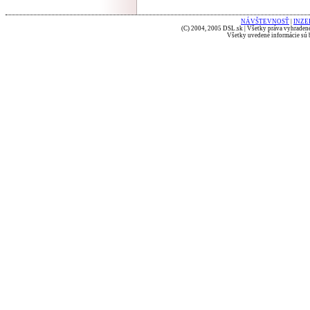
NÁVŠTEVNOSŤ
|
INZE
(C) 2004, 2005 DSL.sk | Všetky práva vyhradené
Všetky uvedené informácie sú b