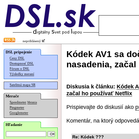
neprihlásený
Kódek AV1 sa do
DSL pripojenie
Ceny DSL
nasadenia, začal 
Dostupnosť DSL
Fórum o DSL
Výsledky meraní
Satelitná mapa SR
Diskusia k článku:
Kódek A
začal ho používať Netflix
Merače
Speedmeter
Merania
Prispievajte do diskusií ako
p
Pingmeter
Googlemeter
Komentár, na ktorý odpovedá
Hľadanie
Re: Kódek ???