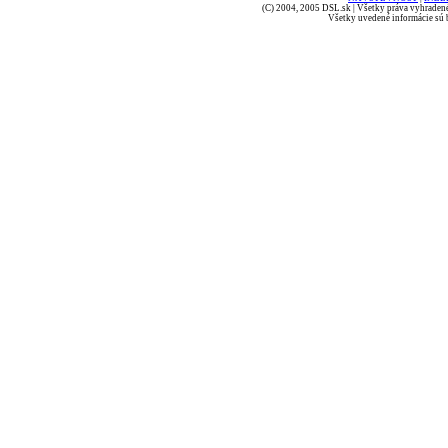
(C) 2004, 2005 DSL.sk | Všetky práva vyhradené
Všetky uvedené informácie sú b