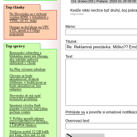
Od: drobec255 | Pridané: 2020-01-29 09:09
Top články
Kedže nikto nechce byť druhý, boj pokra
Na Slovensku sa v tichosti
Odpovedať
vypína ADSL v lokalitách s
VDSL, už 31. mája
Meno:
Orange sa doťahuje na UPC
a O2, spustí 2.5 Gbps
pripojenie
Titulok:
Top správy
Rumunsko odstrelmi a
blokádou mení tok Dunaja,
Text:
aby udržalo jadrovú
elektráreň v chode
Joj Play výrazne zdražuje
Chrome sa bude
aktualizovať dvakrát
týždenne, v budúcnosti sa
bude aktualizovať bez
reštartov
Slovensko.sk má opäť
technické problémy
Spustená výroba flash
pamäte s novým najvyšším
Prihláste sa
a povoľte si emailové notifiká
počtom vrstiev
V Poľsku spustili takmer
Overovací text:
gigawatthodinové úložisko,
z LiFePO4 článkov
Telekom pridal 12 GB balík
pre Easy, chce zaň 12 eur