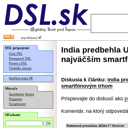
neprihlásený
India predbehla 
DSL pripojenie
Ceny DSL
najväčším smart
Dostupnosť DSL
Fórum o DSL
Výsledky meraní
Satelitná mapa SR
Diskusia k článku:
India p
smartfónovým trhom
Merače
Speedmeter
Merania
Prispievajte do diskusií ako
p
Pingmeter
Googlemeter
Komentár, na ktorý odpovedá
Hľadanie
Reklamná prestávka. Miško?? Emócie!