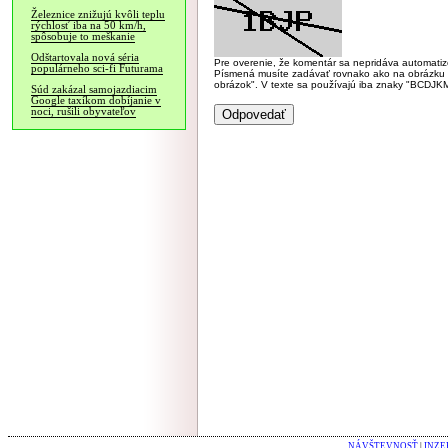
Železnice znižujú kvôli teplu
rýchlosť iba na 50 km/h,
spôsobuje to meškanie
Odštartovala nová séria
Pre overenie, že komentár sa nepridáva automatizov
populárneho sci-fi Futurama
Písmená musíte zadávať rovnako ako na obrázku veľk
obrázok". V texte sa používajú iba znaky "BC
Súd zakázal samojazdiacim
Google taxíkom dobíjanie v
noci, rušili obyvateľov
NÁVŠTEVNOSŤ
|
INZE