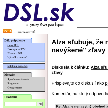
neprihlásený
Alza sľubuje, že
DSL pripojenie
Ceny DSL
navýšené" zľavy
Dostupnosť DSL
Fórum o DSL
Výsledky meraní
Satelitná mapa SR
Diskusia k článku:
Alza sľ
zľavy
Merače
Speedmeter
Merania
Prispievajte do diskusií ako
p
Pingmeter
Googlemeter
Komentár, na ktorý odpovedá
Hľadanie
Re: Alza je nenasytný obchod a