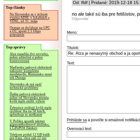
Od: ffdf | Pridané: 2019-12-18 15
Top články
no ale také sú iba pre fetišistov,
Na Slovensku sa v tichosti
vypína ADSL v lokalitách s
Odpovedať
VDSL, už 31. mája
Orange sa doťahuje na UPC
a O2, spustí 2.5 Gbps
Meno:
pripojenie
Top správy
Titulok:
Alza nasadila dve novinky,
jednu užitočnú a jednu
kontroverznú
Text:
Maďarsko jadrovú elektráreň
nakoniec kompletne
neodstavilo, Rumunsko mení
tok Dunaja
Slovensko.sk má opäť
technické problémy
Ďalšia jadrová elektráreň
južne od Slovenska musela
kvôli teplu znížiť výkon
Železnice znižujú kvôli teplu
rýchlosť iba na 50 km/h,
spôsobuje to meškanie
Prihláste sa
a povoľte si emailové notifiká
V Poľsku spustili takmer
gigawatthodinové úložisko,
z LiFePO4 článkov
Overovací text:
Telekom pridal 12 GB balík
pre Easy, chce zaň 12 eur