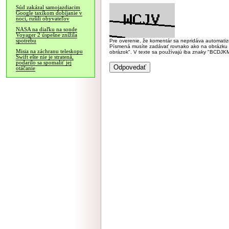
Súd zakázal samojazdiacim
Google taxíkom dobíjanie v
noci, rušili obyvateľov
NASA na diaľku na sonde
Voyager 2 úspešne znížila
spotrebu
Pre overenie, že komentár sa nepridáva automatizov
Písmená musíte zadávať rovnako ako na obrázku veľk
Misia na záchranu teleskopu
obrázok". V texte sa používajú iba znaky "BC
Swift ešte nie je stratená,
podarilo sa spomaliť jej
otáčanie