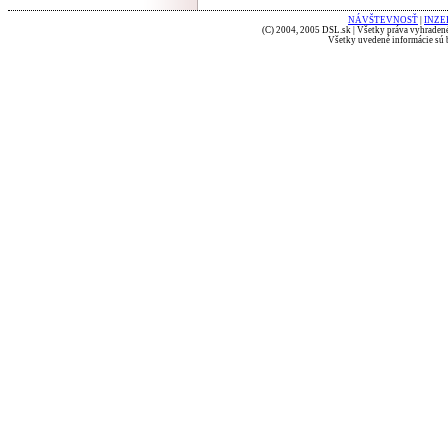
NÁVŠTEVNOSŤ
|
INZE
(C) 2004, 2005 DSL.sk | Všetky práva vyhradené
Všetky uvedené informácie sú b