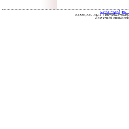
NÁVŠTEVNOSŤ
|
INZE
(C) 2004, 2005 DSL.sk | Všetky práva vyhradené
Všetky uvedené informácie sú b