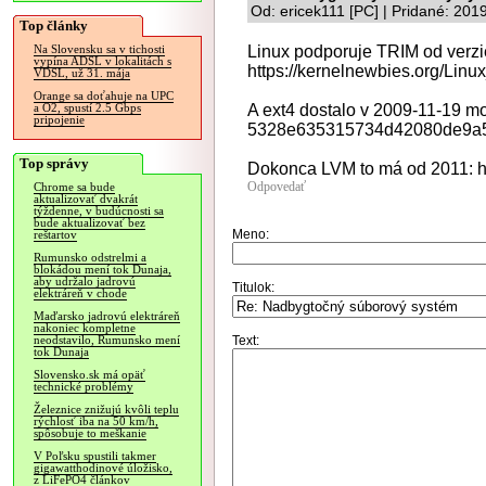
Od: ericek111 [PC] | Pridané: 201
Top články
Linux podporuje TRIM od verzie
Na Slovensku sa v tichosti
vypína ADSL v lokalitách s
https://kernelnewbies.org/Lin
VDSL, už 31. mája
Orange sa doťahuje na UPC
A ext4 dostalo v 2009-11-19 m
a O2, spustí 2.5 Gbps
pripojenie
5328e635315734d42080de9a5
Top správy
Dokonca LVM to má od 2011: ht
Odpovedať
Chrome sa bude
aktualizovať dvakrát
týždenne, v budúcnosti sa
bude aktualizovať bez
Meno:
reštartov
Rumunsko odstrelmi a
blokádou mení tok Dunaja,
aby udržalo jadrovú
Titulok:
elektráreň v chode
Maďarsko jadrovú elektráreň
nakoniec kompletne
Text:
neodstavilo, Rumunsko mení
tok Dunaja
Slovensko.sk má opäť
technické problémy
Železnice znižujú kvôli teplu
rýchlosť iba na 50 km/h,
spôsobuje to meškanie
V Poľsku spustili takmer
gigawatthodinové úložisko,
z LiFePO4 článkov