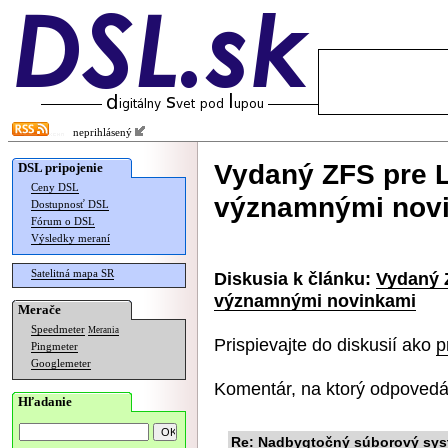
neprihlásený
Vydaný ZFS pre L
DSL pripojenie
Ceny DSL
významnými nov
Dostupnosť DSL
Fórum o DSL
Výsledky meraní
Satelitná mapa SR
Diskusia k článku:
Vydaný Z
významnými novinkami
Merače
Speedmeter
Merania
Prispievajte do diskusií ako
p
Pingmeter
Googlemeter
Komentár, na ktorý odpovedá
Hľadanie
Re: Nadbygtočný súborový sy