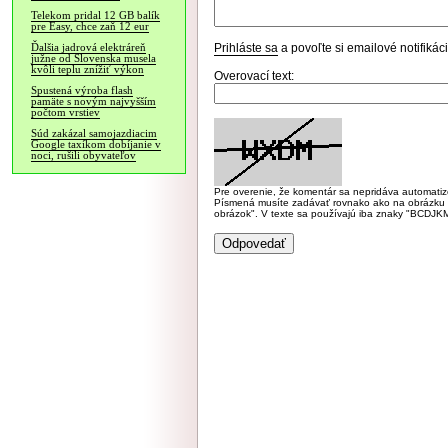
Telekom pridal 12 GB balík
pre Easy, chce zaň 12 eur
Prihláste sa
a povoľte si emailové notifiká
Ďalšia jadrová elektráreň
južne od Slovenska musela
kvôli teplu znížiť výkon
Overovací text:
Spustená výroba flash
pamäte s novým najvyšším
počtom vrstiev
Súd zakázal samojazdiacim
Google taxíkom dobíjanie v
noci, rušili obyvateľov
Pre overenie, že komentár sa nepridáva automatizov
Písmená musíte zadávať rovnako ako na obrázku veľk
obrázok". V texte sa používajú iba znaky "BC