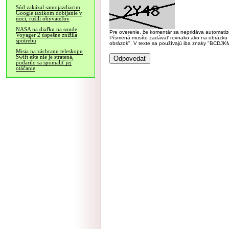
Súd zakázal samojazdiacim
Google taxíkom dobíjanie v
noci, rušili obyvateľov
NASA na diaľku na sonde
Pre overenie, že komentár sa nepridáva automatizov
Voyager 2 úspešne znížila
Písmená musíte zadávať rovnako ako na obrázku veľk
spotrebu
obrázok". V texte sa používajú iba znaky "BC
Misia na záchranu teleskopu
Swift ešte nie je stratená,
podarilo sa spomaliť jej
otáčanie