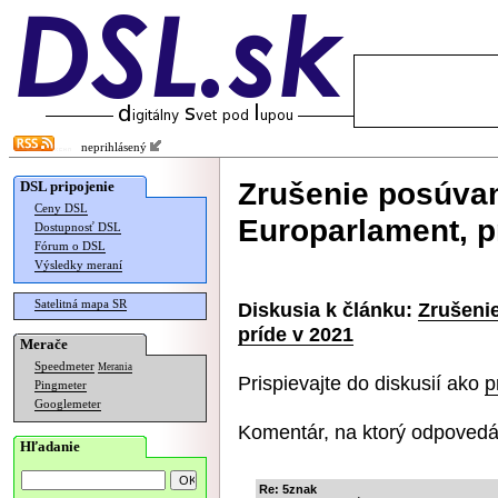
neprihlásený
Zrušenie posúvan
DSL pripojenie
Ceny DSL
Europarlament, p
Dostupnosť DSL
Fórum o DSL
Výsledky meraní
Satelitná mapa SR
Diskusia k článku:
Zrušenie
príde v 2021
Merače
Speedmeter
Merania
Prispievajte do diskusií ako
p
Pingmeter
Googlemeter
Komentár, na ktorý odpovedá
Hľadanie
Re: 5znak