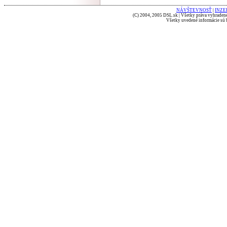
NÁVŠTEVNOSŤ
|
INZE
(C) 2004, 2005 DSL.sk | Všetky práva vyhradené
Všetky uvedené informácie sú b