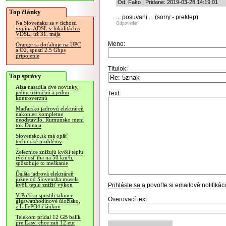
Od: Fako | Pridané: 2019-03-28 14:19:01
Top články
... posuvani ... (sorry - preklep)
Na Slovensku sa v tichosti
Odpovedať
vypína ADSL v lokalitách s
VDSL, už 31. mája
Meno:
Orange sa doťahuje na UPC
a O2, spustí 2.5 Gbps
pripojenie
Titulok:
Top správy
Alza nasadila dve novinky,
jednu užitočnú a jednu
Text:
kontroverznú
Maďarsko jadrovú elektráreň
nakoniec kompletne
neodstavilo, Rumunsko mení
tok Dunaja
Slovensko.sk má opäť
technické problémy
Železnice znižujú kvôli teplu
rýchlosť iba na 50 km/h,
spôsobuje to meškanie
Ďalšia jadrová elektráreň
južne od Slovenska musela
Prihláste sa
a povoľte si emailové notifiká
kvôli teplu znížiť výkon
V Poľsku spustili takmer
Overovací text:
gigawatthodinové úložisko,
z LiFePO4 článkov
Telekom pridal 12 GB balík
pre Easy, chce zaň 12 eur