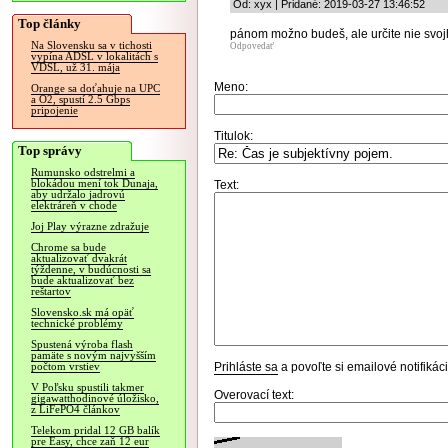
Od: xyx | Pridané: 2019-03-27 13:46:52
Top články
pánom možno budeš, ale určite nie svojh
Na Slovensku sa v tichosti
Odpovedať
vypína ADSL v lokalitách s
VDSL, už 31. mája
Meno:
Orange sa doťahuje na UPC
a O2, spustí 2.5 Gbps
pripojenie
Titulok:
Top správy
Rumunsko odstrelmi a
blokádou mení tok Dunaja,
Text:
aby udržalo jadrovú
elektráreň v chode
Joj Play výrazne zdražuje
Chrome sa bude
aktualizovať dvakrát
týždenne, v budúcnosti sa
bude aktualizovať bez
reštartov
Slovensko.sk má opäť
technické problémy
Spustená výroba flash
pamäte s novým najvyšším
Prihláste sa
a povoľte si emailové notifiká
počtom vrstiev
V Poľsku spustili takmer
Overovací text:
gigawatthodinové úložisko,
z LiFePO4 článkov
Telekom pridal 12 GB balík
pre Easy, chce zaň 12 eur