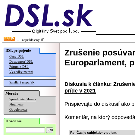
neprihlásený
Zrušenie posúvan
DSL pripojenie
Ceny DSL
Europarlament, p
Dostupnosť DSL
Fórum o DSL
Výsledky meraní
Satelitná mapa SR
Diskusia k článku:
Zrušenie
príde v 2021
Merače
Speedmeter
Merania
Prispievajte do diskusií ako
p
Pingmeter
Googlemeter
Komentár, na ktorý odpovedá
Hľadanie
Re: Čas je subjektívny pojem.