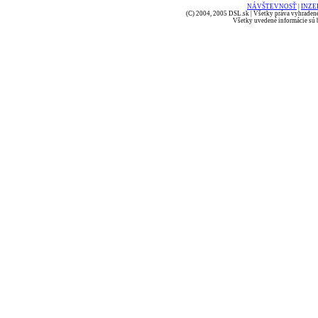
NÁVŠTEVNOSŤ
|
INZE
(C) 2004, 2005 DSL.sk | Všetky práva vyhradené
Všetky uvedené informácie sú b