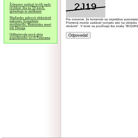
Železnice znižujú kvôli teplu
rýchlosť iba na 50 km/h,
spôsobuje to meškanie
Maďarsko jadrovú elektráreň
Pre overenie, že komentár sa nepridáva automatizov
nakoniec kompletne
Písmená musíte zadávať rovnako ako na obrázku veľk
neodstavilo, Rumunsko mení
obrázok". V texte sa používajú iba znaky "BC
tok Dunaja
Odštartovala nová séria
populárneho sci-fi Futurama