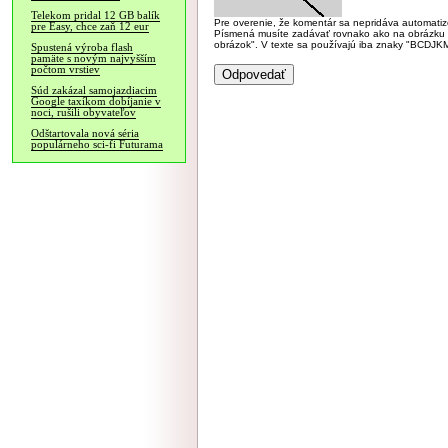
Telekom pridal 12 GB balík
Pre overenie, že komentár sa nepridáva automatizov
pre Easy, chce zaň 12 eur
Písmená musíte zadávať rovnako ako na obrázku veľk
obrázok". V texte sa používajú iba znaky "BC
Spustená výroba flash
pamäte s novým najvyšším
počtom vrstiev
Súd zakázal samojazdiacim
Google taxíkom dobíjanie v
noci, rušili obyvateľov
Odštartovala nová séria
populárneho sci-fi Futurama