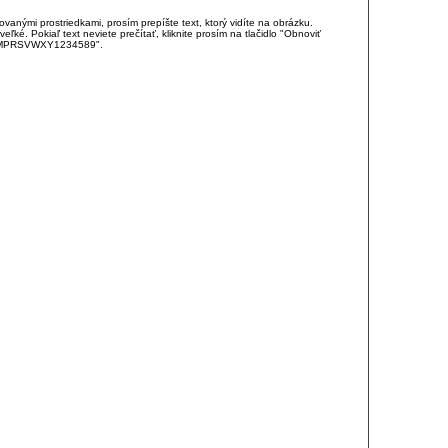
anými prostriedkami, prosím prepíšte text, ktorý vidíte na obrázku.
é. Pokiaľ text neviete prečítať, kliknite prosím na tlačidlo "Obnoviť
DJKMPRSVWXY1234589".