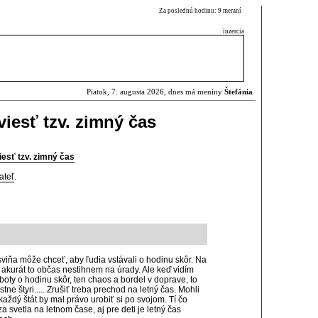
Za poslednú hodinu: 9 meraní
inzercia
Piatok, 7. augusta 2026, dnes má meniny
Štefánia
iesť tzv. zimný čas
esť tzv. zimný čas
ateľ
.
sviňa môže chceť, aby ľudia vstávali o hodinu skôr. Na
 akurát to občas nestihnem na úrady. Ale keď vidím
boty o hodinu skôr, ten chaos a bordel v doprave, to
ne štyri..... Zrušiť treba prechod na letný čas. Mohli
každý štát by mal právo urobiť si po svojom. Tí čo
za svetla na letnom čase, aj pre deti je letný čas