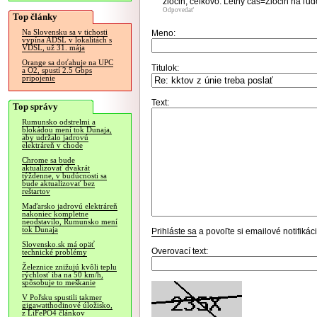
zločin, celkovo: Letný čas=Zločin na ľuď
Odpovedať
Top články
Na Slovensku sa v tichosti
Meno:
vypína ADSL v lokalitách s
VDSL, už 31. mája
Orange sa doťahuje na UPC
Titulok:
a O2, spustí 2.5 Gbps
pripojenie
Text:
Top správy
Rumunsko odstrelmi a
blokádou mení tok Dunaja,
aby udržalo jadrovú
elektráreň v chode
Chrome sa bude
aktualizovať dvakrát
týždenne, v budúcnosti sa
bude aktualizovať bez
reštartov
Maďarsko jadrovú elektráreň
nakoniec kompletne
neodstavilo, Rumunsko mení
tok Dunaja
Prihláste sa
a povoľte si emailové notifiká
Slovensko.sk má opäť
Overovací text:
technické problémy
Železnice znižujú kvôli teplu
rýchlosť iba na 50 km/h,
spôsobuje to meškanie
V Poľsku spustili takmer
gigawatthodinové úložisko,
z LiFePO4 článkov