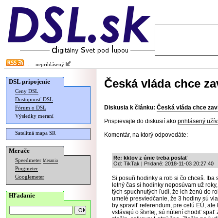
neprihlásený
Česká vláda chce zav
DSL pripojenie
Ceny DSL
Dostupnosť DSL
Diskusia k článku:
Česká vláda chce zavi
Fórum o DSL
Výsledky meraní
Prispievajte do diskusií ako
prihlásený užív
Satelitná mapa SR
Komentár, na ktorý odpovedáte:
Merače
Re: kktov z únie treba poslať
Speedmeter
Merania
Od: TikTak | Pridané: 2018-11-03 20:27:40
Pingmeter
Googlemeter
Si posuň hodinky a rob si čo chceš. Iba 
letný čas si hodinky neposúvam už roky,
tých spuchnutých ľudí, že ich ženú do ro
Hľadanie
umelé presviedčanie, že 3 hodiny sú vlast
by spraviť referendum, pre celú EÚ, ale 
vstávajú o štvrtej, sú nútení chodiť spať 