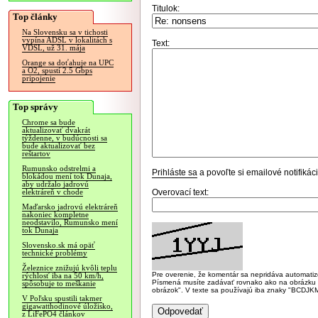
Titulok:
Top články
Na Slovensku sa v tichosti
vypína ADSL v lokalitách s
Text:
VDSL, už 31. mája
Orange sa doťahuje na UPC
a O2, spustí 2.5 Gbps
pripojenie
Top správy
Chrome sa bude
aktualizovať dvakrát
týždenne, v budúcnosti sa
bude aktualizovať bez
reštartov
Rumunsko odstrelmi a
Prihláste sa
a povoľte si emailové notifiká
blokádou mení tok Dunaja,
aby udržalo jadrovú
Overovací text:
elektráreň v chode
Maďarsko jadrovú elektráreň
nakoniec kompletne
neodstavilo, Rumunsko mení
tok Dunaja
Slovensko.sk má opäť
technické problémy
Železnice znižujú kvôli teplu
Pre overenie, že komentár sa nepridáva automatizov
rýchlosť iba na 50 km/h,
Písmená musíte zadávať rovnako ako na obrázku veľk
spôsobuje to meškanie
obrázok". V texte sa používajú iba znaky "BC
V Poľsku spustili takmer
gigawatthodinové úložisko,
z LiFePO4 článkov