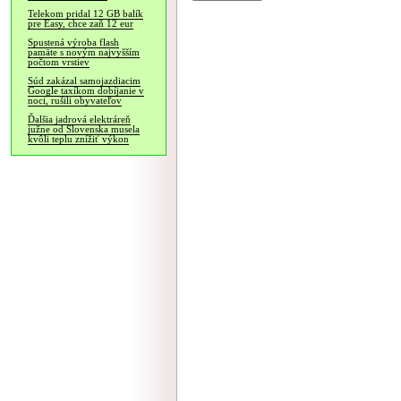
Telekom pridal 12 GB balík
pre Easy, chce zaň 12 eur
Spustená výroba flash
pamäte s novým najvyšším
počtom vrstiev
Súd zakázal samojazdiacim
Google taxíkom dobíjanie v
noci, rušili obyvateľov
Ďalšia jadrová elektráreň
južne od Slovenska musela
kvôli teplu znížiť výkon