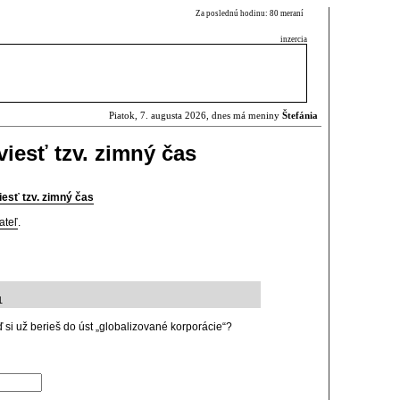
Za poslednú hodinu: 80 meraní
inzercia
Piatok, 7. augusta 2026, dnes má meniny
Štefánia
iesť tzv. zimný čas
esť tzv. zimný čas
ateľ
.
1
si už berieš do úst „globalizované korporácie“?