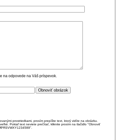
cie na odpovede na Váš príspevok.
anými prostriedkami, prosím prepíšte text, ktorý vidíte na obrázku.
é. Pokiaľ text neviete prečítať, kliknite prosím na tlačidlo "Obnoviť
DJKMPRSVWXY1234589".