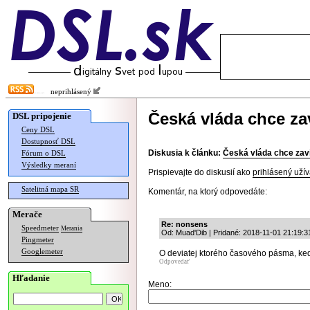
neprihlásený
Česká vláda chce zav
DSL pripojenie
Ceny DSL
Dostupnosť DSL
Diskusia k článku:
Česká vláda chce zavi
Fórum o DSL
Výsledky meraní
Prispievajte do diskusií ako
prihlásený užív
Satelitná mapa SR
Komentár, na ktorý odpovedáte:
Merače
Re: nonsens
Speedmeter
Merania
Od: Muad'Dib | Pridané: 2018-11-01 21:19:3
Pingmeter
Googlemeter
O deviatej ktorého časového pásma, keď 
Odpovedať
Hľadanie
Meno: