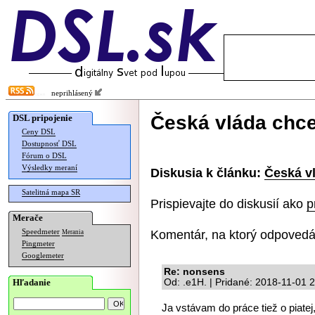
neprihlásený
Česká vláda chce
DSL pripojenie
Ceny DSL
Dostupnosť DSL
Fórum o DSL
Výsledky meraní
Diskusia k článku:
Česká vl
Satelitná mapa SR
Prispievajte do diskusií ako
p
Merače
Komentár, na ktorý odpovedá
Speedmeter
Merania
Pingmeter
Googlemeter
Re: nonsens
Hľadanie
Od: .e1H. | Pridané: 2018-11-01 
Ja vstávam do práce tiež o piatej, 