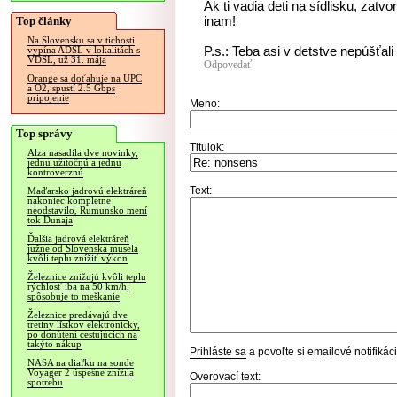
Ak ti vadia deti na sídlisku, zatvo
inam!
Top články
Na Slovensku sa v tichosti
P.s.: Teba asi v detstve nepúšťali
vypína ADSL v lokalitách s
VDSL, už 31. mája
Odpovedať
Orange sa doťahuje na UPC
a O2, spustí 2.5 Gbps
pripojenie
Meno:
Top správy
Titulok:
Alza nasadila dve novinky,
jednu užitočnú a jednu
kontroverznú
Text:
Maďarsko jadrovú elektráreň
nakoniec kompletne
neodstavilo, Rumunsko mení
tok Dunaja
Ďalšia jadrová elektráreň
južne od Slovenska musela
kvôli teplu znížiť výkon
Železnice znižujú kvôli teplu
rýchlosť iba na 50 km/h,
spôsobuje to meškanie
Železnice predávajú dve
tretiny lístkov elektronicky,
po donútení cestujúcich na
takýto nákup
Prihláste sa
a povoľte si emailové notifiká
NASA na diaľku na sonde
Voyager 2 úspešne znížila
Overovací text:
spotrebu