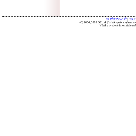
NÁVŠTEVNOSŤ
|
INZE
(C) 2004, 2005 DSL.sk | Všetky práva vyhradené
Všetky uvedené informácie sú b