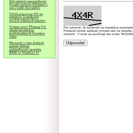
Súd zakázal samojazdiacim
Google taxíkom dobíjanie v
noci, rušili obyvateľov
NASA pripravuje ISS na
inštaláciu posledných
nových solárnych panelov
Vydaný nový FFmpeg 9.0,
Pre overenie, že komentár sa nepridáva automatizov
zlepšil akceleráciu
Písmená musíte zadávať rovnako ako na obrázku veľk
profesionálnych formátov
obrázok". V texte sa používajú iba znaky "BC
videa
Microsoft v čase drahých
pamätí sľubuje
optimalizovať spotrebu
RAM vo Windows 11