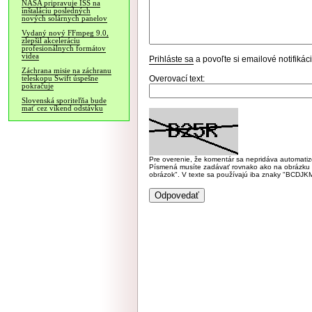
NASA pripravuje ISS na
inštaláciu posledných
nových solárnych panelov
Vydaný nový FFmpeg 9.0,
zlepšil akceleráciu
profesionálnych formátov
videa
Prihláste sa
a povoľte si emailové notifiká
Záchrana misie na záchranu
Overovací text:
teleskopu Swift úspešne
pokračuje
Slovenská sporiteľňa bude
mať cez víkend odstávku
Pre overenie, že komentár sa nepridáva automatizov
Písmená musíte zadávať rovnako ako na obrázku veľk
obrázok". V texte sa používajú iba znaky "BC