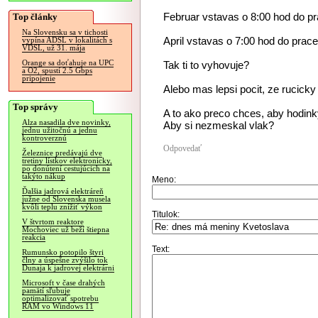
Februar vstavas o 8:00 hod do p
Top články
Na Slovensku sa v tichosti
April vstavas o 7:00 hod do prace
vypína ADSL v lokalitách s
VDSL, už 31. mája
Orange sa doťahuje na UPC
Tak ti to vyhovuje?
a O2, spustí 2.5 Gbps
pripojenie
Alebo mas lepsi pocit, ze rucicky
Top správy
A to ako preco chces, aby hodinky
Alza nasadila dve novinky,
Aby si nezmeskal vlak?
jednu užitočnú a jednu
kontroverznú
Odpovedať
Železnice predávajú dve
tretiny lístkov elektronicky,
po donútení cestujúcich na
takýto nákup
Meno:
Ďalšia jadrová elektráreň
južne od Slovenska musela
kvôli teplu znížiť výkon
Titulok:
V štvrtom reaktore
Mochoviec už beží štiepna
reakcia
Text:
Rumunsko potopilo štyri
člny a úspešne zvýšilo tok
Dunaja k jadrovej elektrárni
Microsoft v čase drahých
pamätí sľubuje
optimalizovať spotrebu
RAM vo Windows 11