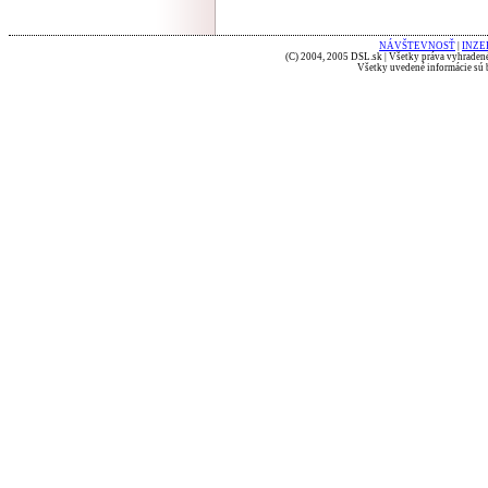
NÁVŠTEVNOSŤ
|
INZE
(C) 2004, 2005 DSL.sk | Všetky práva vyhradené
Všetky uvedené informácie sú b