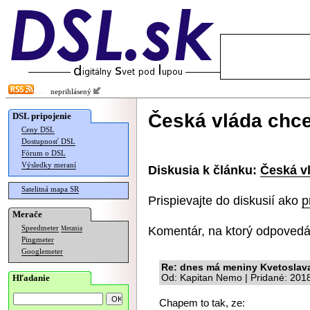
neprihlásený
Česká vláda chce
DSL pripojenie
Ceny DSL
Dostupnosť DSL
Fórum o DSL
Výsledky meraní
Diskusia k článku:
Česká vl
Satelitná mapa SR
Prispievajte do diskusií ako
p
Merače
Komentár, na ktorý odpovedá
Speedmeter
Merania
Pingmeter
Googlemeter
Re: dnes má meniny Kvetoslav
Hľadanie
Od: Kapitan Nemo | Pridané: 201
Chapem to tak, ze: