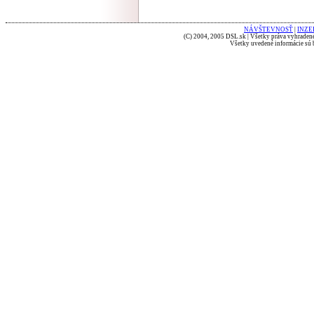
NÁVŠTEVNOSŤ
|
INZE
(C) 2004, 2005 DSL.sk | Všetky práva vyhradené
Všetky uvedené informácie sú b