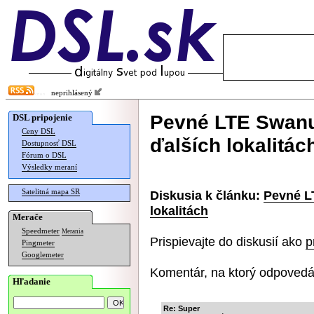
neprihlásený
Pevné LTE Swanu 
DSL pripojenie
Ceny DSL
ďalších lokalitác
Dostupnosť DSL
Fórum o DSL
Výsledky meraní
Satelitná mapa SR
Diskusia k článku:
Pevné LT
lokalitách
Merače
Speedmeter
Merania
Prispievajte do diskusií ako
p
Pingmeter
Googlemeter
Komentár, na ktorý odpovedá
Hľadanie
Re: Super