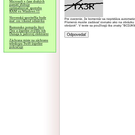
Microsoft v čase drahých
pamätí sľubuje
optimalizovať spotrebu
RAM vo Windows 11
Slovenská sporiteľňa bude
Pre overenie, že komentár sa nepridáva automatizov
mať cez víkend odstávku
Písmená musíte zadávať rovnako ako na obrázku veľk
obrázok". V texte sa používajú iba znaky "BC
Rumunsko potopilo štyri
člny a úspešne zvýšilo tok
Dunaja k jadrovej elektrárni
Záchrana misie na záchranu
teleskopu Swift úspešne
pokračuje