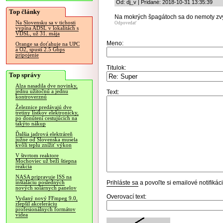
Od: dj_v | Pridané: 2018-10-31 13:35:39
Top články
Na mokrých špagátoch sa do nemoty zvy
Na Slovensku sa v tichosti
Odpovedať
vypína ADSL v lokalitách s
VDSL, už 31. mája
Meno:
Orange sa doťahuje na UPC
a O2, spustí 2.5 Gbps
pripojenie
Titulok:
Top správy
Alza nasadila dve novinky,
jednu užitočnú a jednu
Text:
kontroverznú
Železnice predávajú dve
tretiny lístkov elektronicky,
po donútení cestujúcich na
takýto nákup
Ďalšia jadrová elektráreň
južne od Slovenska musela
kvôli teplu znížiť výkon
V štvrtom reaktore
Mochoviec už beží štiepna
reakcia
NASA pripravuje ISS na
Prihláste sa
a povoľte si emailové notifiká
inštaláciu posledných
nových solárnych panelov
Overovací text:
Vydaný nový FFmpeg 9.0,
zlepšil akceleráciu
profesionálnych formátov
videa