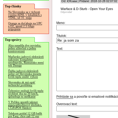
Od: iOfcaaa | Pridané: 2018-10-28 02:07:02
Top články
Warface & D-Sturb - Open Your Eyes
Na Slovensku sa v tichosti
Odpovedať
vypína ADSL v lokalitách s
VDSL, už 31. mája
Meno:
Orange sa doťahuje na UPC
a O2, spustí 2.5 Gbps
pripojenie
Titulok:
Top správy
Alza nasadila dve novinky,
jednu užitočnú a jednu
Text:
kontroverznú
Maďarsko jadrovú elektráreň
nakoniec kompletne
neodstavilo, Rumunsko mení
tok Dunaja
Ďalšia jadrová elektráreň
južne od Slovenska musela
kvôli teplu znížiť výkon
Slovensko.sk má opäť
technické problémy
Železnice znižujú kvôli teplu
rýchlosť iba na 50 km/h,
Prihláste sa
a povoľte si emailové notifiká
spôsobuje to meškanie
V Poľsku spustili takmer
Overovací text:
gigawatthodinové úložisko,
z LiFePO4 článkov
Telekom pridal 12 GB balík
pre Easy, chce zaň 12 eur