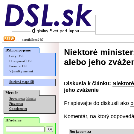
neprihlásený
Niektoré minister
DSL pripojenie
Ceny DSL
alebo jeho zváže
Dostupnosť DSL
Fórum o DSL
Výsledky meraní
Satelitná mapa SR
Diskusia k článku:
Niektoré
jeho zváženie
Merače
Speedmeter
Merania
Prispievajte do diskusií ako
p
Pingmeter
Googlemeter
Komentár, na ktorý odpovedá
Hľadanie
Re: ja som za