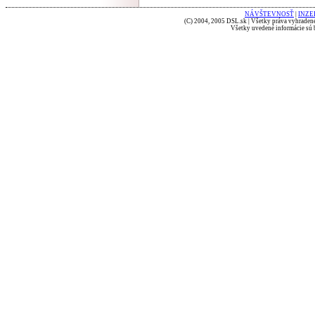
NÁVŠTEVNOSŤ
|
INZE
(C) 2004, 2005 DSL.sk | Všetky práva vyhradené
Všetky uvedené informácie sú b