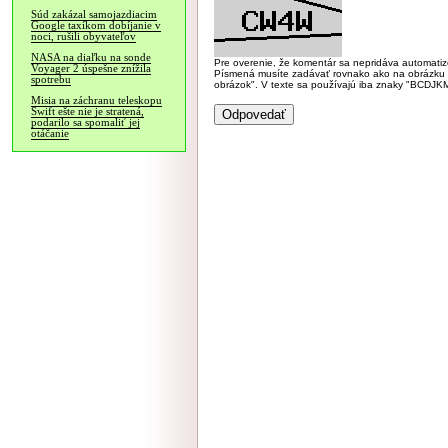
Súd zakázal samojazdiacim
Google taxíkom dobíjanie v
noci, rušili obyvateľov
NASA na diaľku na sonde
Pre overenie, že komentár sa nepridáva automatizov
Voyager 2 úspešne znížila
Písmená musíte zadávať rovnako ako na obrázku veľk
spotrebu
obrázok". V texte sa používajú iba znaky "BC
Misia na záchranu teleskopu
Swift ešte nie je stratená,
podarilo sa spomaliť jej
otáčanie