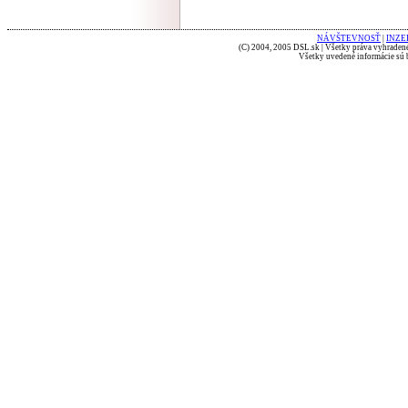
NÁVŠTEVNOSŤ
|
INZE
(C) 2004, 2005 DSL.sk | Všetky práva vyhradené
Všetky uvedené informácie sú b