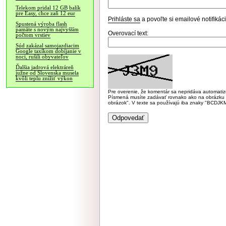
Telekom pridal 12 GB balík
pre Easy, chce zaň 12 eur
Prihláste sa
a povoľte si emailové notifiká
Spustená výroba flash
pamäte s novým najvyšším
Overovací text:
počtom vrstiev
Súd zakázal samojazdiacim
Google taxíkom dobíjanie v
noci, rušili obyvateľov
Ďalšia jadrová elektráreň
južne od Slovenska musela
kvôli teplu znížiť výkon
Pre overenie, že komentár sa nepridáva automatizov
Písmená musíte zadávať rovnako ako na obrázku veľk
obrázok". V texte sa používajú iba znaky "BC