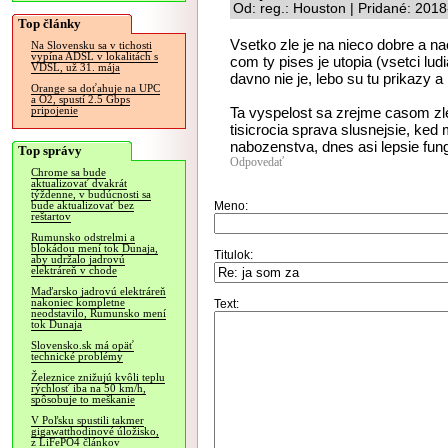
Od: reg.: Houston | Pridané: 201
Top články
Vsetko zle je na nieco dobre a nao
Na Slovensku sa v tichosti
vypína ADSL v lokalitách s
com ty pises je utopia (vsetci lu
VDSL, už 31. mája
davno nie je, lebo su tu prikazy
Orange sa doťahuje na UPC
a O2, spustí 2.5 Gbps
Ta vyspelost sa zrejme casom zl
pripojenie
tisicrocia sprava slusnejsie, ked 
nabozenstva, dnes asi lepsie fun
Top správy
Odpovedať
Chrome sa bude
aktualizovať dvakrát
týždenne, v budúcnosti sa
Meno:
bude aktualizovať bez
reštartov
Rumunsko odstrelmi a
blokádou mení tok Dunaja,
Titulok:
aby udržalo jadrovú
elektráreň v chode
Maďarsko jadrovú elektráreň
nakoniec kompletne
Text:
neodstavilo, Rumunsko mení
tok Dunaja
Slovensko.sk má opäť
technické problémy
Železnice znižujú kvôli teplu
rýchlosť iba na 50 km/h,
spôsobuje to meškanie
V Poľsku spustili takmer
gigawatthodinové úložisko,
z LiFePO4 článkov