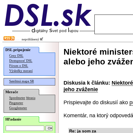
neprihlásený
Niektoré minister
DSL pripojenie
Ceny DSL
alebo jeho zváže
Dostupnosť DSL
Fórum o DSL
Výsledky meraní
Satelitná mapa SR
Diskusia k článku:
Niektoré
jeho zváženie
Merače
Speedmeter
Merania
Prispievajte do diskusií ako
p
Pingmeter
Googlemeter
Komentár, na ktorý odpovedá
Hľadanie
Re: ja som za