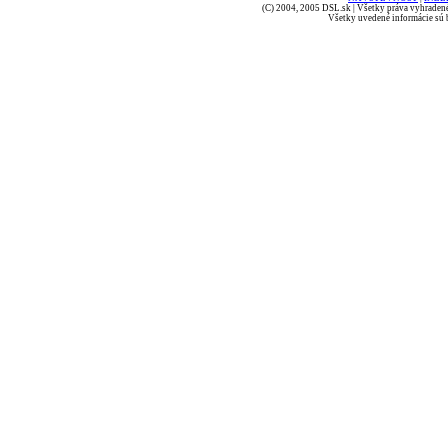
(C) 2004, 2005 DSL.sk | Všetky práva vyhradené
Všetky uvedené informácie sú b