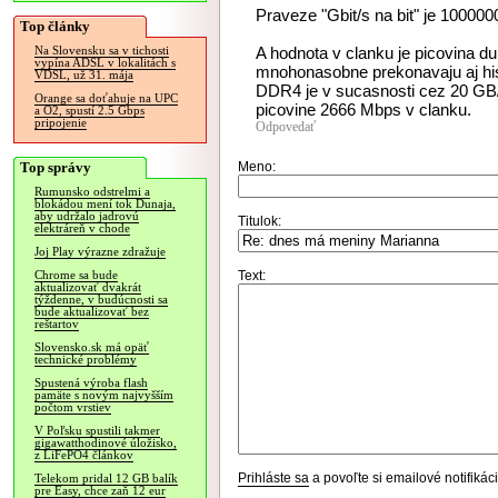
Praveze "Gbit/s na bit" je 10000
Top články
A hodnota v clanku je picovina d
Na Slovensku sa v tichosti
vypína ADSL v lokalitách s
mnohonasobne prekonavaju aj his
VDSL, už 31. mája
DDR4 je v sucasnosti cez 20 GB/s
Orange sa doťahuje na UPC
picovine 2666 Mbps v clanku.
a O2, spustí 2.5 Gbps
pripojenie
Odpovedať
Top správy
Meno:
Rumunsko odstrelmi a
blokádou mení tok Dunaja,
aby udržalo jadrovú
Titulok:
elektráreň v chode
Joj Play výrazne zdražuje
Text:
Chrome sa bude
aktualizovať dvakrát
týždenne, v budúcnosti sa
bude aktualizovať bez
reštartov
Slovensko.sk má opäť
technické problémy
Spustená výroba flash
pamäte s novým najvyšším
počtom vrstiev
V Poľsku spustili takmer
gigawatthodinové úložisko,
z LiFePO4 článkov
Prihláste sa
a povoľte si emailové notifiká
Telekom pridal 12 GB balík
pre Easy, chce zaň 12 eur