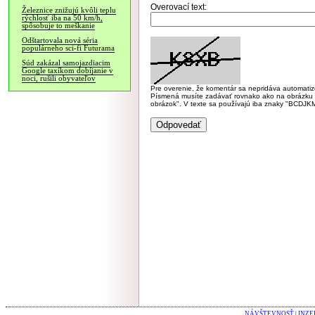
Overovací text:
Železnice znižujú kvôli teplu
rýchlosť iba na 50 km/h,
spôsobuje to meškanie
Odštartovala nová séria
populárneho sci-fi Futurama
Súd zakázal samojazdiacim
Google taxíkom dobíjanie v
noci, rušili obyvateľov
Pre overenie, že komentár sa nepridáva automatizov
Písmená musíte zadávať rovnako ako na obrázku veľk
obrázok". V texte sa používajú iba znaky "BC
NÁVŠTEVNOSŤ
|
INZE