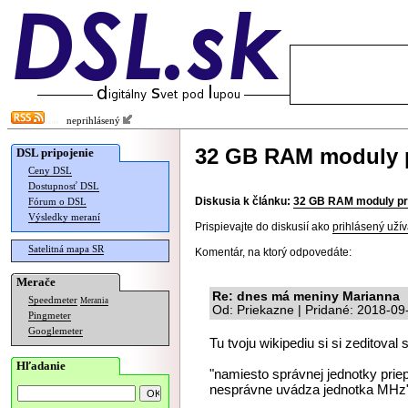
neprihlásený
32 GB RAM moduly 
DSL pripojenie
Ceny DSL
Dostupnosť DSL
Diskusia k článku:
32 GB RAM moduly p
Fórum o DSL
Výsledky meraní
Prispievajte do diskusií ako
prihlásený užív
Satelitná mapa SR
Komentár, na ktorý odpovedáte:
Merače
Re: dnes má meniny Marianna
Speedmeter
Merania
Od: Priekazne | Pridané: 2018-09
Pingmeter
Googlemeter
Tu tvoju wikipediu si si zeditova
Hľadanie
"namiesto správnej jednotky priepu
nesprávne uvádza jednotka MHz