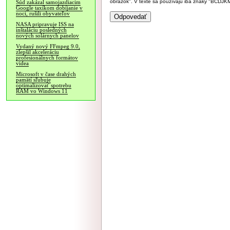
obrázok". V texte sa používajú iba znaky "BC
Súd zakázal samojazdiacim
Google taxíkom dobíjanie v
noci, rušili obyvateľov
NASA pripravuje ISS na
inštaláciu posledných
nových solárnych panelov
Vydaný nový FFmpeg 9.0,
zlepšil akceleráciu
profesionálnych formátov
videa
Microsoft v čase drahých
pamätí sľubuje
optimalizovať spotrebu
RAM vo Windows 11