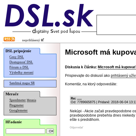
neprihlásený
Microsoft má kupova
DSL pripojenie
Ceny DSL
Dostupnosť DSL
Diskusia k článku:
Microsoft má kupovať 
Fórum o DSL
Výsledky meraní
Prispievajte do diskusií ako
prihlásený užív
Satelitná mapa SR
Komentár, na ktorý odpovedáte:
Merače
Re: .....
Speedmeter
Merania
Od: 7789665875 | Pridané: 2018-06-04 13:1
Pingmeter
Googlemeter
Nekúpi - Akcie začali pravdepodobne os
pravdepodobne prebehla dnes niekedy 
ešte s predstihom.
Hľadanie
Odpovedať