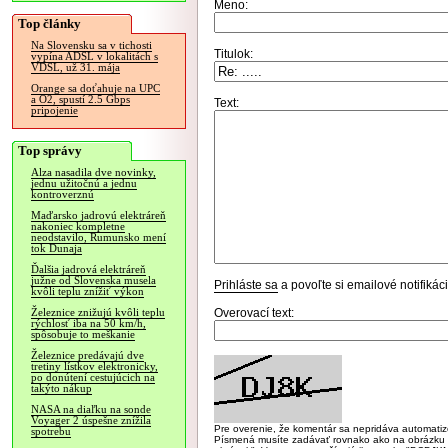
Meno:
Top články
Na Slovensku sa v tichosti
Titulok:
vypína ADSL v lokalitách s
VDSL, už 31. mája
Orange sa doťahuje na UPC
a O2, spustí 2.5 Gbps
Text:
pripojenie
Top správy
Alza nasadila dve novinky,
jednu užitočnú a jednu
kontroverznú
Maďarsko jadrovú elektráreň
nakoniec kompletne
neodstavilo, Rumunsko mení
tok Dunaja
Ďalšia jadrová elektráreň
južne od Slovenska musela
Prihláste sa
a povoľte si emailové notifiká
kvôli teplu znížiť výkon
Overovací text:
Železnice znižujú kvôli teplu
rýchlosť iba na 50 km/h,
spôsobuje to meškanie
Železnice predávajú dve
tretiny lístkov elektronicky,
po donútení cestujúcich na
takýto nákup
NASA na diaľku na sonde
Voyager 2 úspešne znížila
Pre overenie, že komentár sa nepridáva automatizov
spotrebu
Písmená musíte zadávať rovnako ako na obrázku veľk