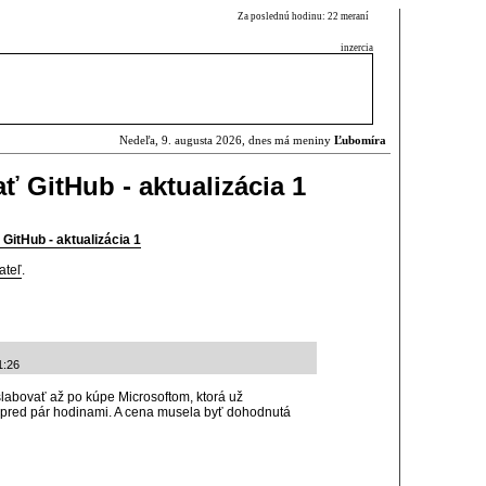
Za poslednú hodinu: 22 meraní
inzercia
Nedeľa, 9. augusta 2026, dnes má meniny
Ľubomíra
ť GitHub - aktualizácia 1
GitHub - aktualizácia 1
ateľ
.
1:26
labovať až po kúpe Microsoftom, ktorá už
pred pár hodinami. A cena musela byť dohodnutá