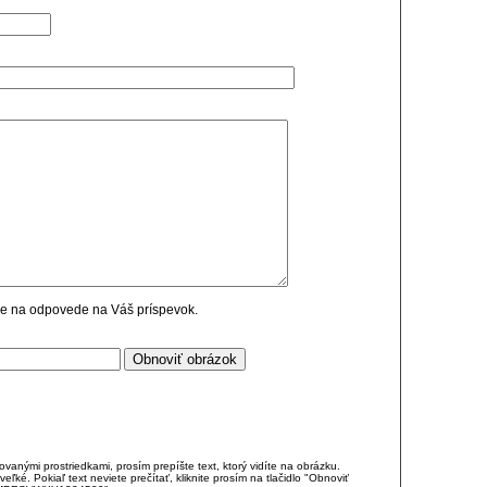
cie na odpovede na Váš príspevok.
anými prostriedkami, prosím prepíšte text, ktorý vidíte na obrázku.
é. Pokiaľ text neviete prečítať, kliknite prosím na tlačidlo "Obnoviť