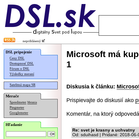
neprihlásený
Microsoft má kup
DSL pripojenie
Ceny DSL
1
Dostupnosť DSL
Fórum o DSL
Výsledky meraní
Satelitná mapa SR
Diskusia k článku:
Microsof
Merače
Prispievajte do diskusií ako
p
Speedmeter
Merania
Pingmeter
Komentár, na ktorý odpovedá
Googlemeter
Hľadanie
Re: svet je krasny a uchvatny
Od: sduihasd | Pridané: 2018-06-