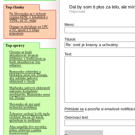
Dal by som ti plus za telo, ale mí
Top články
Odpovedať
Na Slovensku sa v tichosti
vypína ADSL v lokalitách s
VDSL, už 31. mája
Meno:
Orange sa doťahuje na UPC
a O2, spustí 2.5 Gbps
pripojenie
Titulok:
Top správy
Chrome sa bude
Text:
aktualizovať dvakrát
týždenne, v budúcnosti sa
bude aktualizovať bez
reštartov
Rumunsko odstrelmi a
blokádou mení tok Dunaja,
aby udržalo jadrovú
elektráreň v chode
Maďarsko jadrovú elektráreň
nakoniec kompletne
neodstavilo, Rumunsko mení
tok Dunaja
Slovensko.sk má opäť
technické problémy
Prihláste sa
a povoľte si emailové notifiká
Železnice znižujú kvôli teplu
rýchlosť iba na 50 km/h,
Overovací text:
spôsobuje to meškanie
Alza nasadila dve novinky,
jednu užitočnú a jednu
kontroverznú