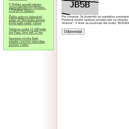
V Poľsku spustili takmer
gigawatthodinové úložisko,
z LiFePO4 článkov
Pre overenie, že komentár sa nepridáva automatizov
Ďalšia jadrová elektráreň
Písmená musíte zadávať rovnako ako na obrázku veľk
južne od Slovenska musela
obrázok". V texte sa používajú iba znaky "BC
kvôli teplu znížiť výkon
Telekom pridal 12 GB balík
pre Easy, chce zaň 12 eur
Spustená výroba flash
pamäte s novým najvyšším
počtom vrstiev