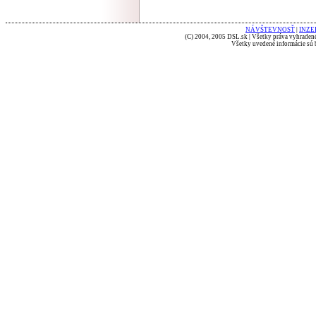
NÁVŠTEVNOSŤ
|
INZE
(C) 2004, 2005 DSL.sk | Všetky práva vyhradené
Všetky uvedené informácie sú b