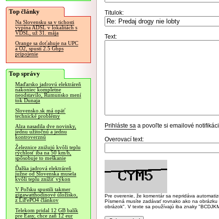
Top články
Titulok:
Na Slovensku sa v tichosti
vypína ADSL v lokalitách s
VDSL, už 31. mája
Text:
Orange sa doťahuje na UPC
a O2, spustí 2.5 Gbps
pripojenie
Top správy
Maďarsko jadrovú elektráreň
nakoniec kompletne
neodstavilo, Rumunsko mení
tok Dunaja
Slovensko.sk má opäť
technické problémy
Prihláste sa
a povoľte si emailové notifiká
Alza nasadila dve novinky,
jednu užitočnú a jednu
kontroverznú
Overovací text:
Železnice znižujú kvôli teplu
rýchlosť iba na 50 km/h,
spôsobuje to meškanie
Ďalšia jadrová elektráreň
južne od Slovenska musela
kvôli teplu znížiť výkon
V Poľsku spustili takmer
gigawatthodinové úložisko,
Pre overenie, že komentár sa nepridáva automatizov
z LiFePO4 článkov
Písmená musíte zadávať rovnako ako na obrázku veľk
obrázok". V texte sa používajú iba znaky "BC
Telekom pridal 12 GB balík
pre Easy, chce zaň 12 eur