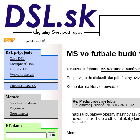
neprihlásený
MS vo futbale budú 
DSL pripojenie
Ceny DSL
Dostupnosť DSL
Diskusia k článku:
MS vo futbale budú v 
Fórum o DSL
Výsledky meraní
Prispievajte do diskusií ako
prihlásený užív
Satelitná mapa SR
Komentár, na ktorý odpovedáte:
Merače
Re: Predaj drogy nie lobty
Speedmeter
Merania
Od: chazar | Pridané: 2018-05-24 00:26:17
Pingmeter
Googlemeter
napisal pupakovy obezny mastnovlasy bl
novom Linux distre a citi sa akokeby kon
Odpovedať
Hľadanie
Meno: