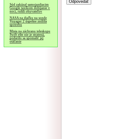
Súd zakázal samojazdiacim
Google taxíkom dobíjanie v
noci, rušili obyvateľov
NASA na diaľku na sonde
Voyager 2 úspešne znížila
spotrebu
Misia na záchranu teleskopu
Swift ešte nie je stratená,
podarilo sa spomaliť jej
otáčanie