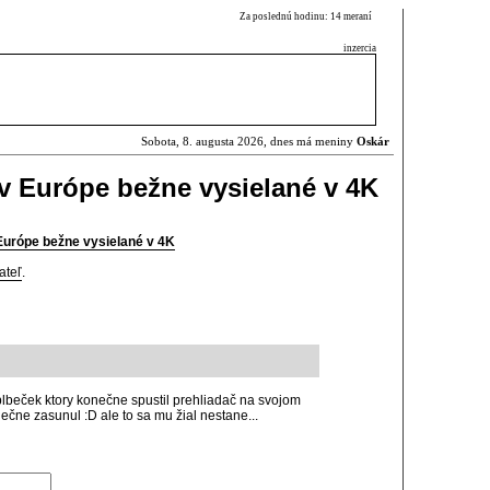
Za poslednú hodinu: 14 meraní
inzercia
Sobota, 8. augusta 2026, dnes má meniny
Oskár
v Európe bežne vysielané v 4K
Európe bežne vysielané v 4K
ateľ
.
beček ktory konečne spustil prehliadač na svojom
ečne zasunul :D ale to sa mu žial nestane...