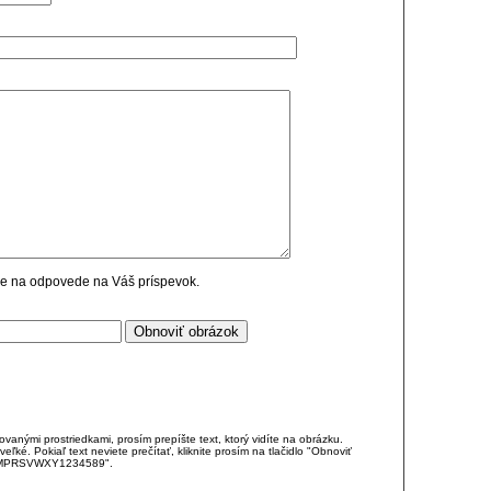
cie na odpovede na Váš príspevok.
anými prostriedkami, prosím prepíšte text, ktorý vidíte na obrázku.
é. Pokiaľ text neviete prečítať, kliknite prosím na tlačidlo "Obnoviť
DJKMPRSVWXY1234589".