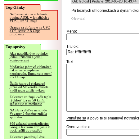
Od: fsdfdsf | Pridané: 2018-05-23 10:43:44
Top články
Pri beznych uhloprieckach a dynamickom
Na Slovensku sa v tichosti
vypína ADSL v lokalitách s
Odpovedať
VDSL, už 31. mája
Orange sa doťahuje na UPC
a O2, spustí 2.5 Gbps
Meno:
pripojenie
Top správy
Titulok:
Alza nasadila dve novinky,
jednu užitočnú a jednu
kontroverznú
Text:
Maďarsko jadrovú elektráreň
nakoniec kompletne
neodstavilo, Rumunsko mení
tok Dunaja
Ďalšia jadrová elektráreň
južne od Slovenska musela
kvôli teplu znížiť výkon
Železnice znižujú kvôli teplu
rýchlosť iba na 50 km/h,
spôsobuje to meškanie
NASA na diaľku na sonde
Voyager 2 úspešne znížila
spotrebu
Prihláste sa
a povoľte si emailové notifiká
Súd zakázal samojazdiacim
Overovací text:
Google taxíkom dobíjanie v
noci, rušili obyvateľov
Železnice predávajú dve