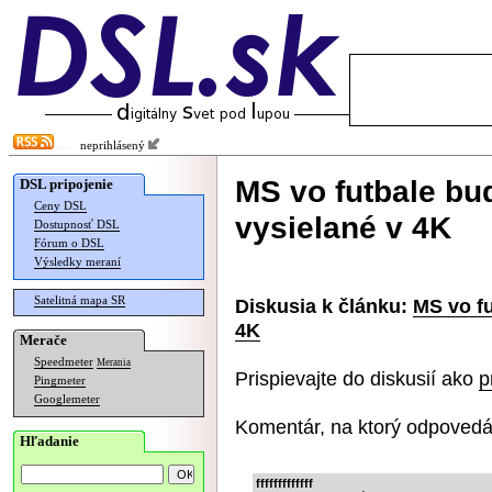
neprihlásený
MS vo futbale bu
DSL pripojenie
Ceny DSL
vysielané v 4K
Dostupnosť DSL
Fórum o DSL
Výsledky meraní
Satelitná mapa SR
Diskusia k článku:
MS vo fu
4K
Merače
Speedmeter
Merania
Prispievajte do diskusií ako
p
Pingmeter
Googlemeter
Komentár, na ktorý odpovedá
Hľadanie
fffffffffffff