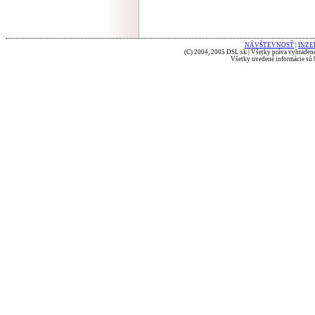
NÁVŠTEVNOSŤ
|
INZE
(C) 2004, 2005 DSL.sk | Všetky práva vyhradené
Všetky uvedené informácie sú b