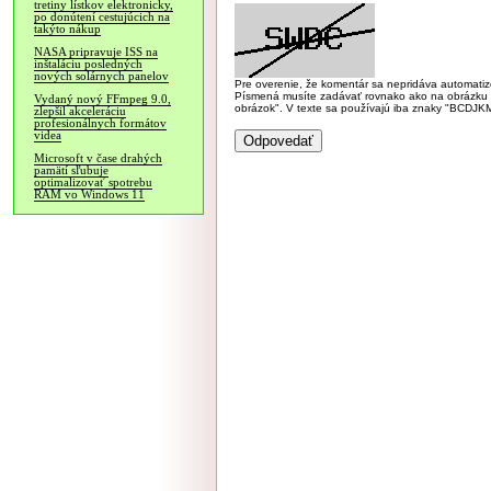
tretiny lístkov elektronicky,
po donútení cestujúcich na
takýto nákup
NASA pripravuje ISS na
inštaláciu posledných
nových solárnych panelov
Pre overenie, že komentár sa nepridáva automatizov
Písmená musíte zadávať rovnako ako na obrázku veľk
Vydaný nový FFmpeg 9.0,
obrázok". V texte sa používajú iba znaky "BC
zlepšil akceleráciu
profesionálnych formátov
videa
Microsoft v čase drahých
pamätí sľubuje
optimalizovať spotrebu
RAM vo Windows 11