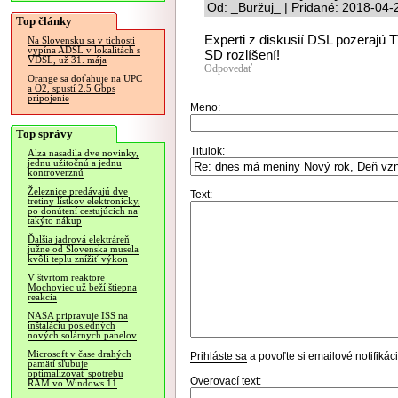
Od: _Buržuj_ | Pridané: 2018-04-
Top články
Experti z diskusií DSL pozerajú T
Na Slovensku sa v tichosti
vypína ADSL v lokalitách s
SD rozlíšení!
VDSL, už 31. mája
Odpovedať
Orange sa doťahuje na UPC
a O2, spustí 2.5 Gbps
pripojenie
Meno:
Top správy
Titulok:
Alza nasadila dve novinky,
jednu užitočnú a jednu
kontroverznú
Železnice predávajú dve
Text:
tretiny lístkov elektronicky,
po donútení cestujúcich na
takýto nákup
Ďalšia jadrová elektráreň
južne od Slovenska musela
kvôli teplu znížiť výkon
V štvrtom reaktore
Mochoviec už beží štiepna
reakcia
NASA pripravuje ISS na
inštaláciu posledných
nových solárnych panelov
Microsoft v čase drahých
Prihláste sa
a povoľte si emailové notifiká
pamätí sľubuje
optimalizovať spotrebu
Overovací text:
RAM vo Windows 11