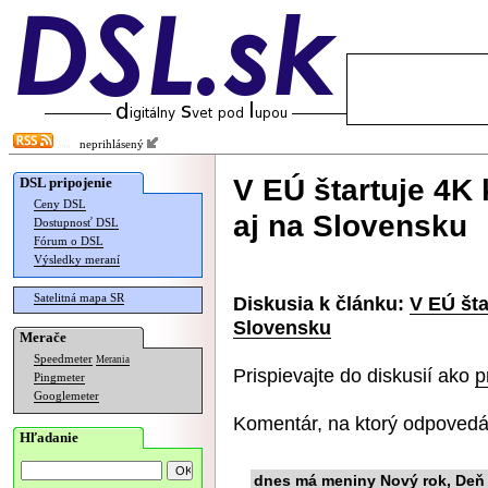
neprihlásený
V EÚ štartuje 4K 
DSL pripojenie
Ceny DSL
aj na Slovensku
Dostupnosť DSL
Fórum o DSL
Výsledky meraní
Satelitná mapa SR
Diskusia k článku:
V EÚ šta
Slovensku
Merače
Speedmeter
Merania
Prispievajte do diskusií ako
p
Pingmeter
Googlemeter
Komentár, na ktorý odpovedá
Hľadanie
dnes má meniny Nový rok, Deň