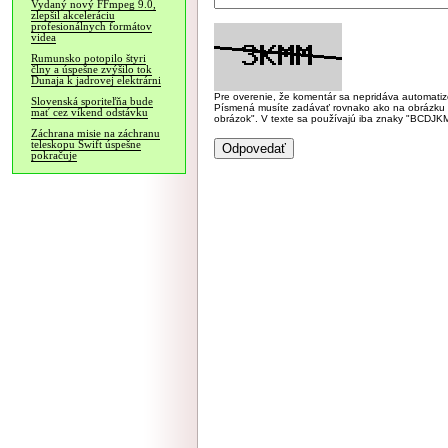
Vydaný nový FFmpeg 9.0,
zlepšil akceleráciu
profesionálnych formátov
videa
Rumunsko potopilo štyri
člny a úspešne zvýšilo tok
Dunaja k jadrovej elektrárni
Pre overenie, že komentár sa nepridáva automatizov
Slovenská sporiteľňa bude
Písmená musíte zadávať rovnako ako na obrázku veľk
mať cez víkend odstávku
obrázok". V texte sa používajú iba znaky "BC
Záchrana misie na záchranu
teleskopu Swift úspešne
pokračuje