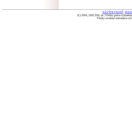
NÁVŠTEVNOSŤ
|
INZE
(C) 2004, 2005 DSL.sk | Všetky práva vyhradené
Všetky uvedené informácie sú b