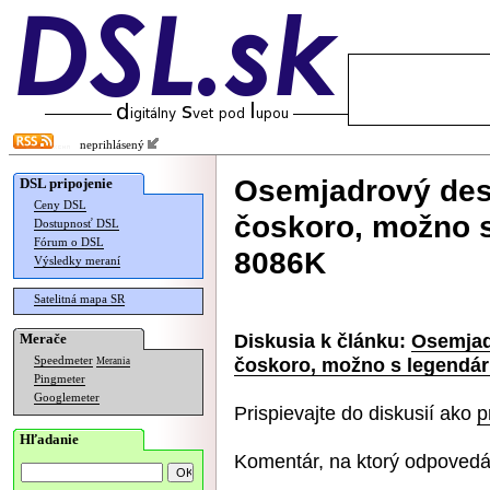
neprihlásený
Osemjadrový des
DSL pripojenie
Ceny DSL
čoskoro, možno 
Dostupnosť DSL
Fórum o DSL
8086K
Výsledky meraní
Satelitná mapa SR
Diskusia k článku:
Osemjad
Merače
čoskoro, možno s legendá
Speedmeter
Merania
Pingmeter
Googlemeter
Prispievajte do diskusií ako
p
Hľadanie
Komentár, na ktorý odpovedá