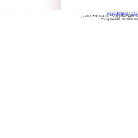
NÁVŠTEVNOSŤ
|
INZE
(C) 2004, 2005 DSL.sk | Všetky práva vyhradené
Všetky uvedené informácie sú b