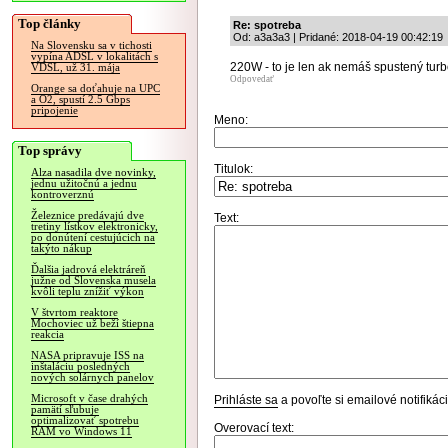
Top články
Re: spotreba
Od: a3a3a3 | Pridané: 2018-04-19 00:42:19
Na Slovensku sa v tichosti
vypína ADSL v lokalitách s
220W - to je len ak nemáš spustený tur
VDSL, už 31. mája
Odpovedať
Orange sa doťahuje na UPC
a O2, spustí 2.5 Gbps
pripojenie
Meno:
Top správy
Titulok:
Alza nasadila dve novinky,
jednu užitočnú a jednu
kontroverznú
Železnice predávajú dve
Text:
tretiny lístkov elektronicky,
po donútení cestujúcich na
takýto nákup
Ďalšia jadrová elektráreň
južne od Slovenska musela
kvôli teplu znížiť výkon
V štvrtom reaktore
Mochoviec už beží štiepna
reakcia
NASA pripravuje ISS na
inštaláciu posledných
nových solárnych panelov
Microsoft v čase drahých
Prihláste sa
a povoľte si emailové notifiká
pamätí sľubuje
optimalizovať spotrebu
Overovací text:
RAM vo Windows 11