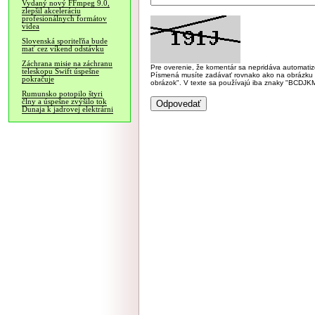
Vydaný nový FFmpeg 9.0,
zlepšil akceleráciu
profesionálnych formátov
videa
Slovenská sporiteľňa bude
mať cez víkend odstávku
Záchrana misie na záchranu
Pre overenie, že komentár sa nepridáva automatizov
teleskopu Swift úspešne
Písmená musíte zadávať rovnako ako na obrázku veľk
pokračuje
obrázok". V texte sa používajú iba znaky "BC
Rumunsko potopilo štyri
člny a úspešne zvýšilo tok
Dunaja k jadrovej elektrárni