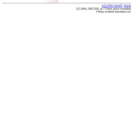
NÁVŠTEVNOSŤ
|
INZE
(C) 2004, 2005 DSL.sk | Všetky práva vyhradené
Všetky uvedené informácie sú b