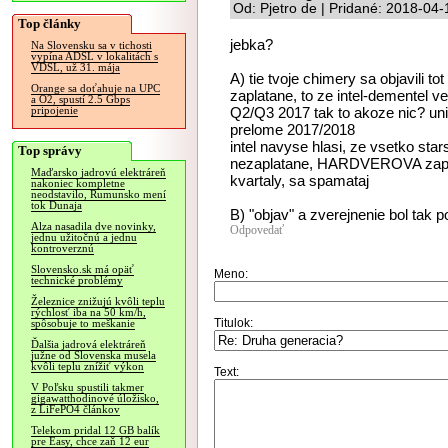
Od: Pjetro de | Pridané: 2018-04
Top články
jebka?
Na Slovensku sa v tichosti
vypína ADSL v lokalitách s
VDSL, už 31. mája
A) tie tvoje chimery sa objavili 
Orange sa doťahuje na UPC
zaplatane, to ze intel-dementel ve
a O2, spustí 2.5 Gbps
Q2/Q3 2017 tak to akoze nic? un
pripojenie
prelome 2017/2018
intel navyse hlasi, ze vsetko 
Top správy
nezaplatane, HARDVEROVA zapla
Maďarsko jadrovú elektráreň
kvartaly, sa spamataj
nakoniec kompletne
neodstavilo, Rumunsko mení
tok Dunaja
B) "objav" a zverejnenie bol tak 
Alza nasadila dve novinky,
Odpovedať
jednu užitočnú a jednu
kontroverznú
Slovensko.sk má opäť
Meno:
technické problémy
Železnice znižujú kvôli teplu
rýchlosť iba na 50 km/h,
Titulok:
spôsobuje to meškanie
Ďalšia jadrová elektráreň
južne od Slovenska musela
kvôli teplu znížiť výkon
Text:
V Poľsku spustili takmer
gigawatthodinové úložisko,
z LiFePO4 článkov
Telekom pridal 12 GB balík
pre Easy, chce zaň 12 eur