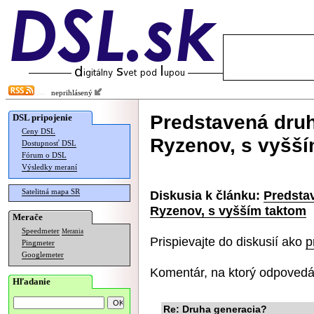
neprihlásený
Predstavená druh
DSL pripojenie
Ceny DSL
Ryzenov, s vyšší
Dostupnosť DSL
Fórum o DSL
Výsledky meraní
Satelitná mapa SR
Diskusia k článku:
Predsta
Ryzenov, s vyšším taktom
Merače
Speedmeter
Merania
Prispievajte do diskusií ako
p
Pingmeter
Googlemeter
Komentár, na ktorý odpovedá
Hľadanie
Re: Druha generacia?