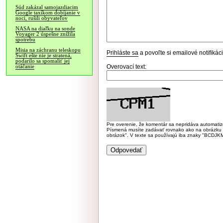
Súd zakázal samojazdiacim
Google taxíkom dobíjanie v
noci, rušili obyvateľov
NASA na diaľku na sonde
Voyager 2 úspešne znížila
spotrebu
Misia na záchranu teleskopu
Prihláste sa
a povoľte si emailové notifiká
Swift ešte nie je stratená,
podarilo sa spomaliť jej
Overovací text:
otáčanie
Pre overenie, že komentár sa nepridáva automatizov
Písmená musíte zadávať rovnako ako na obrázku veľk
obrázok". V texte sa používajú iba znaky "BC