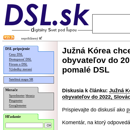
neprihlásený
Južná Kórea chce
DSL pripojenie
Ceny DSL
obyvateľov do 202
Dostupnosť DSL
Fórum o DSL
pomalé DSL
Výsledky meraní
Satelitná mapa SR
Diskusia k článku:
Južná K
Merače
obyvateľov do 2022, Slovác
Speedmeter
Merania
Pingmeter
Googlemeter
Prispievajte do diskusií ako
p
Hľadanie
Komentár, na ktorý odpovedá