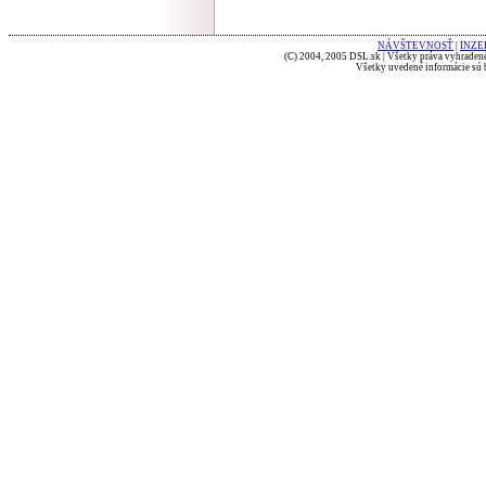
NÁVŠTEVNOSŤ
|
INZE
(C) 2004, 2005 DSL.sk | Všetky práva vyhradené
Všetky uvedené informácie sú b