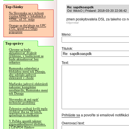
Top články
Re: sapdkoaspdk
Od: WickO | Pridané: 2018-03-20 22:06:42
Na Slovensku sa v tichosti
vypína ADSL v lokalitách s
zmen poskytovatela DSL za takeho co
VDSL, už 31. mája
Odpovedať
Orange sa doťahuje na UPC
a O2, spustí 2.5 Gbps
pripojenie
Meno:
Top správy
Titulok:
Chrome sa bude
aktualizovať dvakrát
týždenne, v budúcnosti sa
bude aktualizovať bez
reštartov
Text:
Rumunsko odstrelmi a
blokádou mení tok Dunaja,
aby udržalo jadrovú
elektráreň v chode
Maďarsko jadrovú elektráreň
nakoniec kompletne
neodstavilo, Rumunsko mení
tok Dunaja
Slovensko.sk má opäť
technické problémy
Železnice znižujú kvôli teplu
rýchlosť iba na 50 km/h,
Prihláste sa
a povoľte si emailové notifiká
spôsobuje to meškanie
V Poľsku spustili takmer
Overovací text:
gigawatthodinové úložisko,
z LiFePO4 článkov