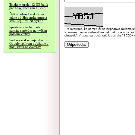
Telekom pridal 12 GB balík
pre Easy, chce zaň 12 eur
Ďalšia jadrová elektráreň
južne od Slovenska musela
kvôli teplu znížiť výkon
Spustená výroba flash
Pre overenie, že komentár sa nepridáva automatizov
pamäte s novým najvyšším
Písmená musíte zadávať rovnako ako na obrázku veľk
počtom vrstiev
obrázok". V texte sa používajú iba znaky "BC
Súd zakázal samojazdiacim
Google taxíkom dobíjanie v
noci, rušili obyvateľov