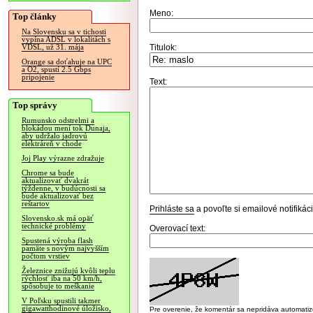
Meno:
Top články
Na Slovensku sa v tichosti
vypína ADSL v lokalitách s
Titulok:
VDSL, už 31. mája
Orange sa doťahuje na UPC
a O2, spustí 2.5 Gbps
pripojenie
Text:
Top správy
Rumunsko odstrelmi a
blokádou mení tok Dunaja,
aby udržalo jadrovú
elektráreň v chode
Joj Play výrazne zdražuje
Chrome sa bude
aktualizovať dvakrát
týždenne, v budúcnosti sa
bude aktualizovať bez
reštartov
Prihláste sa
a povoľte si emailové notifiká
Slovensko.sk má opäť
technické problémy
Overovací text:
Spustená výroba flash
pamäte s novým najvyšším
počtom vrstiev
Železnice znižujú kvôli teplu
rýchlosť iba na 50 km/h,
spôsobuje to meškanie
V Poľsku spustili takmer
gigawatthodinové úložisko,
Pre overenie, že komentár sa nepridáva automatizov