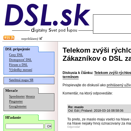
neprihlásený
Telekom zvýši rýchl
DSL pripojenie
Ceny DSL
Zákazníkov o DSL z
Dostupnosť DSL
Fórum o DSL
Výsledky meraní
Diskusia k článku:
Telekom zvýši rýchlo
termínom
Satelitná mapa SR
Prispievajte do diskusií ako
prihlásený užív
Merače
Komentár, na ktorý odpovedáte:
Speedmeter
Merania
Pingmeter
Googlemeter
Re: maslo
Od: Edi | Pridané: 2018-03-16 08:58:06
Hľadanie
To preto, ze maslo maju vsetci na hlave
na hlave nejaky hnoj oznacovany za ma
Odpovedať