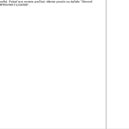
é. Pokiaľ text neviete prečítať, kliknite prosím na tlačidlo "Obnoviť
DJKMPRSVWXY1234589".