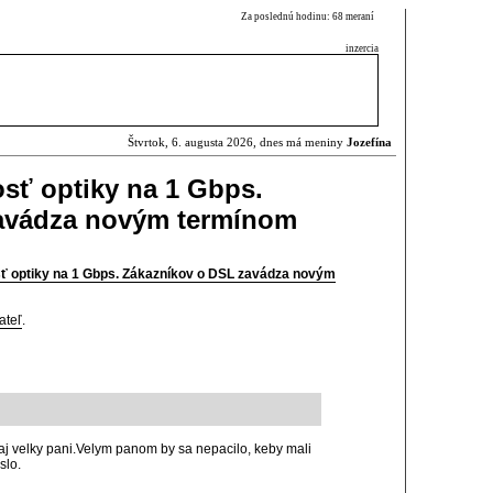
Za poslednú hodinu: 68 meraní
inzercia
Štvrtok, 6. augusta 2026, dnes má meniny
Jozefína
osť optiky na 1 Gbps.
avádza novým termínom
sť optiky na 1 Gbps. Zákazníkov o DSL zavádza novým
ateľ
.
 aj velky pani.Velym panom by sa nepacilo, keby mali
slo.