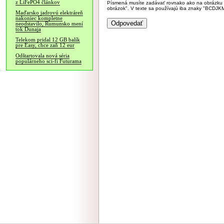
z LiFePO4 článkov
Písmená musíte zadávať rovnako ako na obrázku veľk
obrázok". V texte sa používajú iba znaky "BC
Maďarsko jadrovú elektráreň
nakoniec kompletne
neodstavilo, Rumunsko mení
tok Dunaja
Telekom pridal 12 GB balík
pre Easy, chce zaň 12 eur
Odštartovala nová séria
populárneho sci-fi Futurama