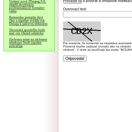
Prihláste sa
a povoľte si emailové notifiká
Vydaný nový FFmpeg 9.0,
zlepšil akceleráciu
profesionálnych formátov
Overovací text:
videa
Rumunsko potopilo štyri
člny a úspešne zvýšilo tok
Dunaja k jadrovej elektrárni
Slovenská sporiteľňa bude
mať cez víkend odstávku
Záchrana misie na záchranu
teleskopu Swift úspešne
Pre overenie, že komentár sa nepridáva automatizov
pokračuje
Písmená musíte zadávať rovnako ako na obrázku veľk
obrázok". V texte sa používajú iba znaky "BC