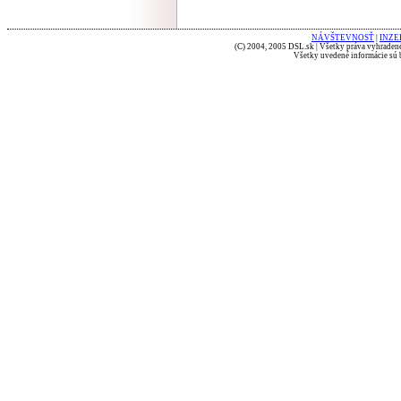
NÁVŠTEVNOSŤ
|
INZE
(C) 2004, 2005 DSL.sk | Všetky práva vyhradené
Všetky uvedené informácie sú b