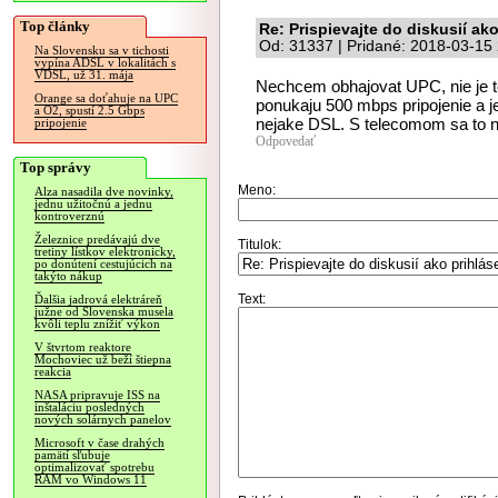
Top články
Re: Prispievajte do diskusií ako
Od: 31337 | Pridané: 2018-03-15
Na Slovensku sa v tichosti
vypína ADSL v lokalitách s
VDSL, už 31. mája
Nechcem obhajovat UPC, nie je to 
Orange sa doťahuje na UPC
ponukaju 500 mbps pripojenie a je 
a O2, spustí 2.5 Gbps
nejake DSL. S telecomom sa to n
pripojenie
Odpovedať
Top správy
Meno:
Alza nasadila dve novinky,
jednu užitočnú a jednu
kontroverznú
Železnice predávajú dve
Titulok:
tretiny lístkov elektronicky,
po donútení cestujúcich na
takýto nákup
Text:
Ďalšia jadrová elektráreň
južne od Slovenska musela
kvôli teplu znížiť výkon
V štvrtom reaktore
Mochoviec už beží štiepna
reakcia
NASA pripravuje ISS na
inštaláciu posledných
nových solárnych panelov
Microsoft v čase drahých
pamätí sľubuje
optimalizovať spotrebu
RAM vo Windows 11