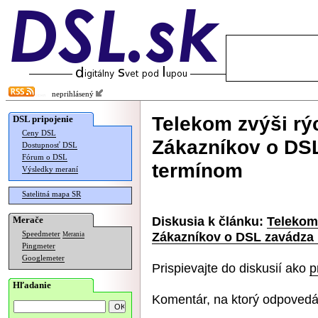
neprihlásený
Telekom zvýši rý
DSL pripojenie
Ceny DSL
Zákazníkov o DS
Dostupnosť DSL
Fórum o DSL
termínom
Výsledky meraní
Satelitná mapa SR
Diskusia k článku:
Telekom 
Merače
Zákazníkov o DSL zavádza
Speedmeter
Merania
Pingmeter
Googlemeter
Prispievajte do diskusií ako
p
Hľadanie
Komentár, na ktorý odpovedá