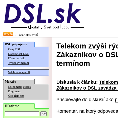
neprihlásený
Telekom zvýši rý
DSL pripojenie
Ceny DSL
Zákazníkov o DS
Dostupnosť DSL
Fórum o DSL
termínom
Výsledky meraní
Satelitná mapa SR
Diskusia k článku:
Telekom 
Merače
Zákazníkov o DSL zavádza
Speedmeter
Merania
Pingmeter
Googlemeter
Prispievajte do diskusií ako
p
Hľadanie
Komentár, na ktorý odpovedá