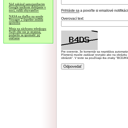
Súd zakázal samojazdiacim
Google taxíkom dobíjanie v
Prihláste sa
a povoľte si emailové notifiká
noci, rušili obyvateľov
NASA na diaľku na sonde
Overovací text:
Voyager 2 úspešne znížila
spotrebu
Misia na záchranu teleskopu
Swift ešte nie je stratená,
podarilo sa spomaliť jej
otáčanie
Pre overenie, že komentár sa nepridáva automatizov
Písmená musíte zadávať rovnako ako na obrázku veľk
obrázok". V texte sa používajú iba znaky "BC