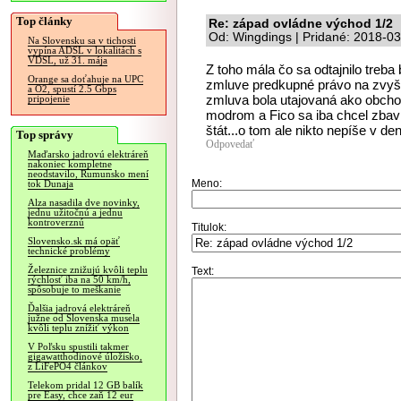
Top články
Re: západ ovládne východ 1/2
Od: Wingdings | Pridané: 2018-0
Na Slovensku sa v tichosti
vypína ADSL v lokalitách s
VDSL, už 31. mája
Z toho mála čo sa odtajnilo treba
Orange sa doťahuje na UPC
zmluve predkupné právo na zvyšo
a O2, spustí 2.5 Gbps
zmluva bola utajovaná ako obchod
pripojenie
modrom a Fico sa iba chcel zbavi
štát...o tom ale nikto nepíše v de
Top správy
Odpovedať
Maďarsko jadrovú elektráreň
nakoniec kompletne
neodstavilo, Rumunsko mení
Meno:
tok Dunaja
Alza nasadila dve novinky,
jednu užitočnú a jednu
kontroverznú
Titulok:
Slovensko.sk má opäť
technické problémy
Železnice znižujú kvôli teplu
Text:
rýchlosť iba na 50 km/h,
spôsobuje to meškanie
Ďalšia jadrová elektráreň
južne od Slovenska musela
kvôli teplu znížiť výkon
V Poľsku spustili takmer
gigawatthodinové úložisko,
z LiFePO4 článkov
Telekom pridal 12 GB balík
pre Easy, chce zaň 12 eur