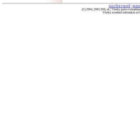
NÁVŠTEVNOSŤ
|
INZE
(C) 2004, 2005 DSL.sk | Všetky práva vyhradené
Všetky uvedené informácie sú b