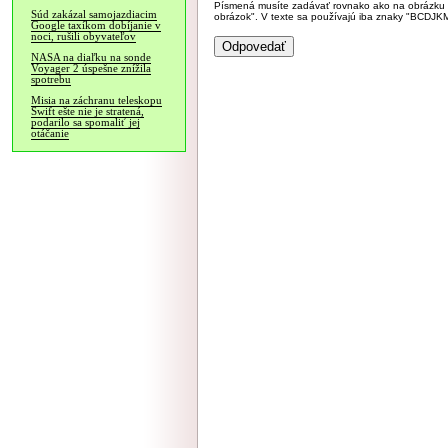
Písmená musíte zadávať rovnako ako na obrázku veľk
Súd zakázal samojazdiacim
obrázok". V texte sa používajú iba znaky "BC
Google taxíkom dobíjanie v
noci, rušili obyvateľov
NASA na diaľku na sonde
Voyager 2 úspešne znížila
spotrebu
Misia na záchranu teleskopu
Swift ešte nie je stratená,
podarilo sa spomaliť jej
otáčanie