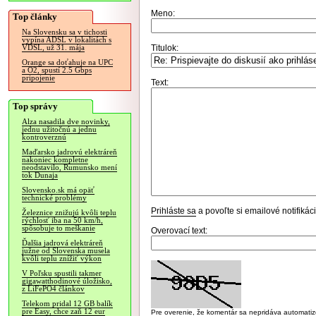
Meno:
Top články
Na Slovensku sa v tichosti
vypína ADSL v lokalitách s
Titulok:
VDSL, už 31. mája
Orange sa doťahuje na UPC
a O2, spustí 2.5 Gbps
pripojenie
Text:
Top správy
Alza nasadila dve novinky,
jednu užitočnú a jednu
kontroverznú
Maďarsko jadrovú elektráreň
nakoniec kompletne
neodstavilo, Rumunsko mení
tok Dunaja
Slovensko.sk má opäť
technické problémy
Prihláste sa
a povoľte si emailové notifiká
Železnice znižujú kvôli teplu
rýchlosť iba na 50 km/h,
spôsobuje to meškanie
Overovací text:
Ďalšia jadrová elektráreň
južne od Slovenska musela
kvôli teplu znížiť výkon
V Poľsku spustili takmer
gigawatthodinové úložisko,
z LiFePO4 článkov
Telekom pridal 12 GB balík
pre Easy, chce zaň 12 eur
Pre overenie, že komentár sa nepridáva automatizov