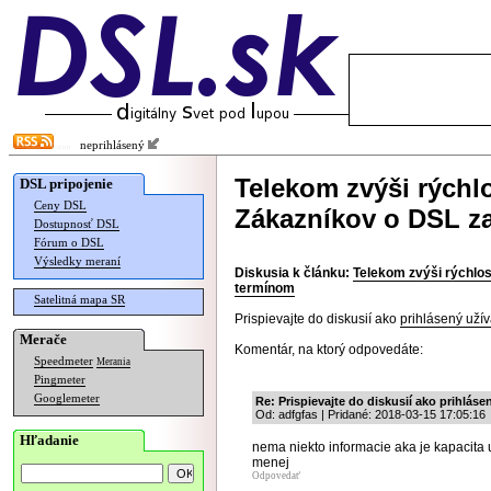
neprihlásený
Telekom zvýši rýchl
DSL pripojenie
Ceny DSL
Zákazníkov o DSL z
Dostupnosť DSL
Fórum o DSL
Výsledky meraní
Diskusia k článku:
Telekom zvýši rýchlo
termínom
Satelitná mapa SR
Prispievajte do diskusií ako
prihlásený užív
Merače
Komentár, na ktorý odpovedáte:
Speedmeter
Merania
Pingmeter
Googlemeter
Re: Prispievajte do diskusií ako prihlásen
Od: adfgfas | Pridané: 2018-03-15 17:05:16
Hľadanie
nema niekto informacie aka je kapacita 
menej
Odpovedať