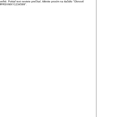
é. Pokiaľ text neviete prečítať, kliknite prosím na tlačidlo "Obnoviť
DJKMPRSVWXY1234589".