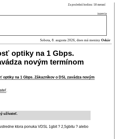
Za poslednú hodinu: 58 meraní
inzercia
Sobota, 8. augusta 2026, dnes má meniny
Oskár
osť optiky na 1 Gbps.
avádza novým termínom
sť optiky na 1 Gbps. Zákazníkov o DSL zavádza novým
ateľ
.
ý užívateľ.
ustredne ktora ponuka VDSL 1gbit ? 2,5gbitu ? alebo