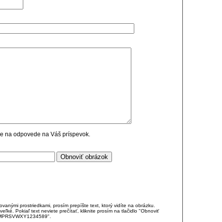
cie na odpovede na Váš príspevok.
anými prostriedkami, prosím prepíšte text, ktorý vidíte na obrázku.
é. Pokiaľ text neviete prečítať, kliknite prosím na tlačidlo "Obnoviť
DJKMPRSVWXY1234589".