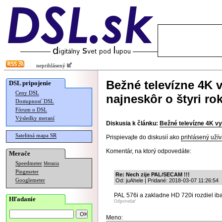
neprihlásený
Bežné televízne 4K v
DSL pripojenie
Ceny DSL
najneskôr o štyri ro
Dostupnosť DSL
Fórum o DSL
Výsledky meraní
Diskusia k článku:
Bežné televízne 4K vys
Satelitná mapa SR
Prispievajte do diskusií ako
prihlásený užív
Komentár, na ktorý odpovedáte:
Merače
Speedmeter
Merania
Pingmeter
Re: Nech zije PAL/SECAM !!!
Googlemeter
Od: juAhele | Pridané: 2018-03-07 11:26:54
PAL 576i a zakladne HD 720i rozdiel iba
Hľadanie
Odpovedať
Meno: