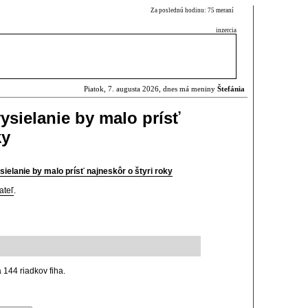
Za poslednú hodinu: 75 meraní
inzercia
Piatok, 7. augusta 2026, dnes má meniny
Štefánia
ysielanie by malo prísť
ky
ielanie by malo prísť najneskôr o štyri roky
ateľ
.
 144 riadkov fiha.