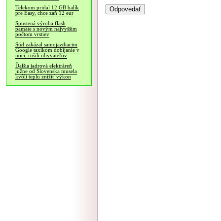
Telekom pridal 12 GB balík
pre Easy, chce zaň 12 eur
Spustená výroba flash
pamäte s novým najvyšším
počtom vrstiev
Súd zakázal samojazdiacim
Google taxíkom dobíjanie v
noci, rušili obyvateľov
Ďalšia jadrová elektráreň
južne od Slovenska musela
kvôli teplu znížiť výkon