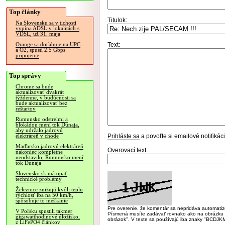
Top články
Titulok:
Na Slovensku sa v tichosti
vypína ADSL v lokalitách s
VDSL, už 31. mája
Text:
Orange sa doťahuje na UPC
a O2, spustí 2.5 Gbps
pripojenie
Top správy
Chrome sa bude
aktualizovať dvakrát
týždenne, v budúcnosti sa
bude aktualizovať bez
reštartov
Rumunsko odstrelmi a
blokádou mení tok Dunaja,
aby udržalo jadrovú
Prihláste sa
a povoľte si emailové notifiká
elektráreň v chode
Maďarsko jadrovú elektráreň
Overovací text:
nakoniec kompletne
neodstavilo, Rumunsko mení
tok Dunaja
Slovensko.sk má opäť
technické problémy
Železnice znižujú kvôli teplu
rýchlosť iba na 50 km/h,
spôsobuje to meškanie
Pre overenie, že komentár sa nepridáva automatizov
V Poľsku spustili takmer
Písmená musíte zadávať rovnako ako na obrázku veľk
gigawatthodinové úložisko,
obrázok". V texte sa používajú iba znaky "BC
z LiFePO4 článkov