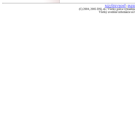
NÁVŠTEVNOSŤ
|
INZE
(C) 2004, 2005 DSL.sk | Všetky práva vyhradené
Všetky uvedené informácie sú b