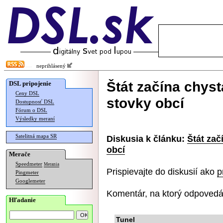
neprihlásený
Štát začína chyst
DSL pripojenie
Ceny DSL
stovky obcí
Dostupnosť DSL
Fórum o DSL
Výsledky meraní
Satelitná mapa SR
Diskusia k článku:
Štát zač
obcí
Merače
Speedmeter
Merania
Prispievajte do diskusií ako
p
Pingmeter
Googlemeter
Komentár, na ktorý odpovedá
Hľadanie
Tunel