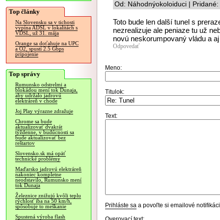
Od: Náhodnýokoloiduci | Pridané:
Top články
Toto bude len další tunel s prera
Na Slovensku sa v tichosti
vypína ADSL v lokalitách s
nezrealizuje ale peniaze tu už ne
VDSL, už 31. mája
novú neskorumpovaný vládu a aj 
Orange sa doťahuje na UPC
Odpovedať
a O2, spustí 2.5 Gbps
pripojenie
Meno:
Top správy
Rumunsko odstrelmi a
blokádou mení tok Dunaja,
Titulok:
aby udržalo jadrovú
elektráreň v chode
Joj Play výrazne zdražuje
Text:
Chrome sa bude
aktualizovať dvakrát
týždenne, v budúcnosti sa
bude aktualizovať bez
reštartov
Slovensko.sk má opäť
technické problémy
Maďarsko jadrovú elektráreň
nakoniec kompletne
neodstavilo, Rumunsko mení
tok Dunaja
Železnice znižujú kvôli teplu
rýchlosť iba na 50 km/h,
Prihláste sa
a povoľte si emailové notifiká
spôsobuje to meškanie
Spustená výroba flash
Overovací text: