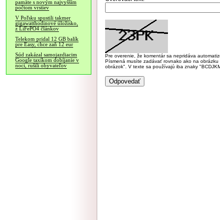
pamäte s novým najvyšším
počtom vrstiev
V Poľsku spustili takmer
gigawatthodinové úložisko,
z LiFePO4 článkov
Telekom pridal 12 GB balík
pre Easy, chce zaň 12 eur
Súd zakázal samojazdiacim
Pre overenie, že komentár sa nepridáva automatizov
Google taxíkom dobíjanie v
Písmená musíte zadávať rovnako ako na obrázku veľk
noci, rušili obyvateľov
obrázok". V texte sa používajú iba znaky "BC