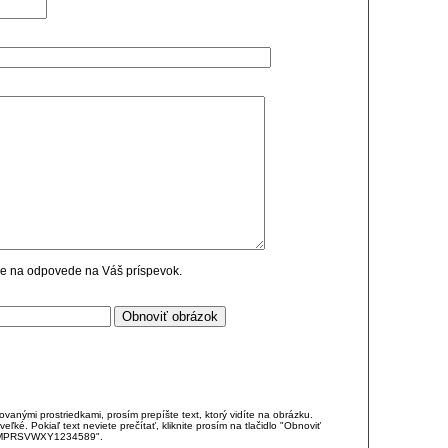
cie na odpovede na Váš príspevok.
anými prostriedkami, prosím prepíšte text, ktorý vidíte na obrázku.
é. Pokiaľ text neviete prečítať, kliknite prosím na tlačidlo "Obnoviť
DJKMPRSVWXY1234589".