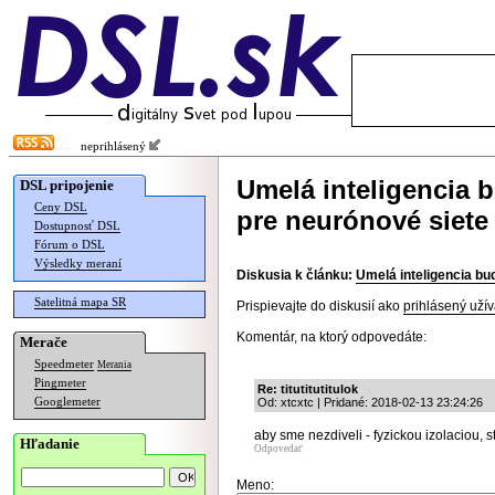
neprihlásený
Umelá inteligencia
DSL pripojenie
Ceny DSL
pre neurónové siete
Dostupnosť DSL
Fórum o DSL
Výsledky meraní
Diskusia k článku:
Umelá inteligencia b
Satelitná mapa SR
Prispievajte do diskusií ako
prihlásený užív
Komentár, na ktorý odpovedáte:
Merače
Speedmeter
Merania
Pingmeter
Re: titutitutitulok
Googlemeter
Od: xtcxtc | Pridané: 2018-02-13 23:24:26
aby sme nezdiveli - fyzickou izolaciou, 
Hľadanie
Odpovedať
Meno: