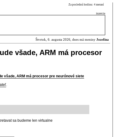
Za poslednú hodinu: 4 meraní
inzercia
Štvrtok, 6. augusta 2026, dnes má meniny
Jozefína
 bude všade, ARM má procesor
ude všade, ARM má procesor pre neurónové siete
ateľ
.
stretavat sa budeme len virtualne