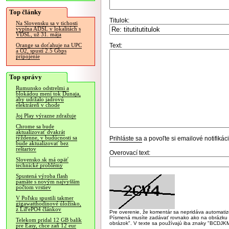
Top články
Titulok:
Na Slovensku sa v tichosti
vypína ADSL v lokalitách s
VDSL, už 31. mája
Text:
Orange sa doťahuje na UPC
a O2, spustí 2.5 Gbps
pripojenie
Top správy
Rumunsko odstrelmi a
blokádou mení tok Dunaja,
aby udržalo jadrovú
elektráreň v chode
Joj Play výrazne zdražuje
Chrome sa bude
aktualizovať dvakrát
týždenne, v budúcnosti sa
Prihláste sa
a povoľte si emailové notifiká
bude aktualizovať bez
reštartov
Overovací text:
Slovensko.sk má opäť
technické problémy
Spustená výroba flash
pamäte s novým najvyšším
počtom vrstiev
V Poľsku spustili takmer
gigawatthodinové úložisko,
z LiFePO4 článkov
Pre overenie, že komentár sa nepridáva automatizov
Písmená musíte zadávať rovnako ako na obrázku veľk
Telekom pridal 12 GB balík
obrázok". V texte sa používajú iba znaky "BC
pre Easy, chce zaň 12 eur