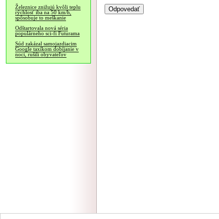
Železnice znižujú kvôli teplu
rýchlosť iba na 50 km/h,
spôsobuje to meškanie
Odštartovala nová séria
populárneho sci-fi Futurama
Súd zakázal samojazdiacim
Google taxíkom dobíjanie v
noci, rušili obyvateľov
NÁVŠTEVNOSŤ
|
INZE