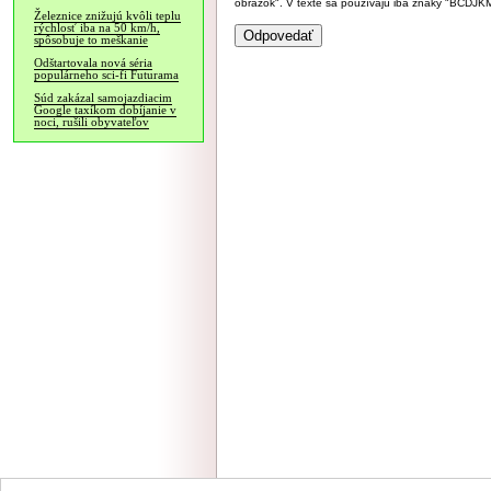
obrázok". V texte sa používajú iba znaky "BC
Železnice znižujú kvôli teplu
rýchlosť iba na 50 km/h,
spôsobuje to meškanie
Odštartovala nová séria
populárneho sci-fi Futurama
Súd zakázal samojazdiacim
Google taxíkom dobíjanie v
noci, rušili obyvateľov
NÁVŠTEVNOSŤ
|
INZE