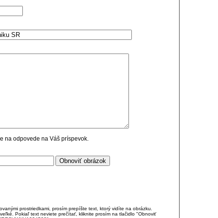
cie na odpovede na Váš príspevok.
anými prostriedkami, prosím prepíšte text, ktorý vidíte na obrázku.
é. Pokiaľ text neviete prečítať, kliknite prosím na tlačidlo "Obnoviť