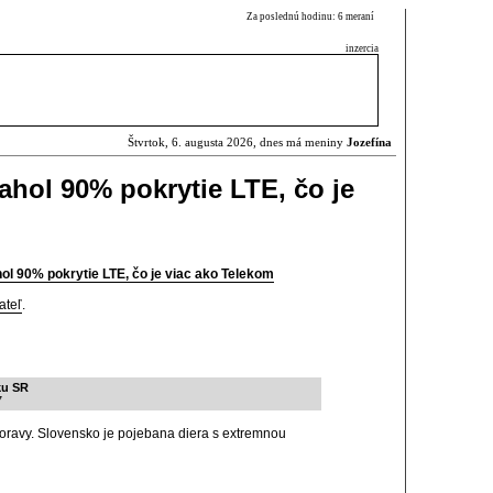
Za poslednú hodinu: 6 meraní
inzercia
Štvrtok, 6. augusta 2026, dnes má meniny
Jozefína
ahol 90% pokrytie LTE, čo je
hol 90% pokrytie LTE, čo je viac ako Telekom
ateľ
.
ku SR
7
Moravy. Slovensko je pojebana diera s extremnou