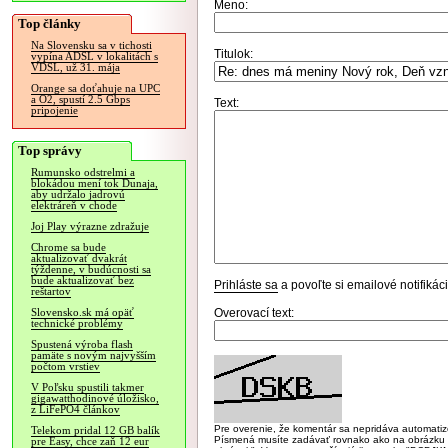
Meno:
Top články
Na Slovensku sa v tichosti
Titulok:
vypína ADSL v lokalitách s
VDSL, už 31. mája
Orange sa doťahuje na UPC
a O2, spustí 2.5 Gbps
Text:
pripojenie
Top správy
Rumunsko odstrelmi a
blokádou mení tok Dunaja,
aby udržalo jadrovú
elektráreň v chode
Joj Play výrazne zdražuje
Chrome sa bude
aktualizovať dvakrát
týždenne, v budúcnosti sa
bude aktualizovať bez
Prihláste sa
a povoľte si emailové notifiká
reštartov
Overovací text:
Slovensko.sk má opäť
technické problémy
Spustená výroba flash
pamäte s novým najvyšším
počtom vrstiev
V Poľsku spustili takmer
gigawatthodinové úložisko,
z LiFePO4 článkov
Pre overenie, že komentár sa nepridáva automatizov
Telekom pridal 12 GB balík
Písmená musíte zadávať rovnako ako na obrázku veľk
pre Easy, chce zaň 12 eur