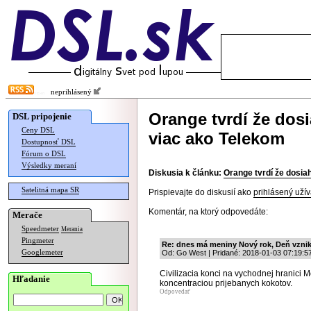
neprihlásený
Orange tvrdí že dosi
DSL pripojenie
Ceny DSL
viac ako Telekom
Dostupnosť DSL
Fórum o DSL
Výsledky meraní
Diskusia k článku:
Orange tvrdí že dosia
Satelitná mapa SR
Prispievajte do diskusií ako
prihlásený užív
Komentár, na ktorý odpovedáte:
Merače
Speedmeter
Merania
Pingmeter
Re: dnes má meniny Nový rok, Deň vzni
Googlemeter
Od: Go West | Pridané: 2018-01-03 07:19:5
Civilizacia konci na vychodnej hranici 
Hľadanie
koncentraciou prijebanych kokotov.
Odpovedať