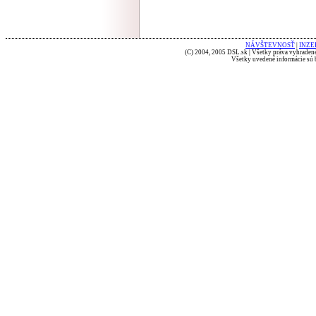
NÁVŠTEVNOSŤ
|
INZE
(C) 2004, 2005 DSL.sk | Všetky práva vyhradené
Všetky uvedené informácie sú b