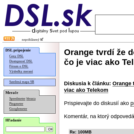
neprihlásený
Orange tvrdí že 
DSL pripojenie
Ceny DSL
čo je viac ako T
Dostupnosť DSL
Fórum o DSL
Výsledky meraní
Satelitná mapa SR
Diskusia k článku:
Orange t
viac ako Telekom
Merače
Speedmeter
Merania
Prispievajte do diskusií ako
p
Pingmeter
Googlemeter
Komentár, na ktorý odpovedá
Hľadanie
Re: 100MB