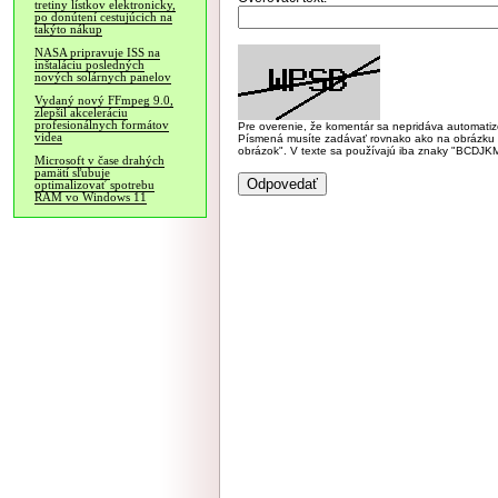
tretiny lístkov elektronicky,
po donútení cestujúcich na
takýto nákup
NASA pripravuje ISS na
inštaláciu posledných
nových solárnych panelov
Vydaný nový FFmpeg 9.0,
zlepšil akceleráciu
profesionálnych formátov
Pre overenie, že komentár sa nepridáva automatizov
videa
Písmená musíte zadávať rovnako ako na obrázku veľk
obrázok". V texte sa používajú iba znaky "BC
Microsoft v čase drahých
pamätí sľubuje
optimalizovať spotrebu
RAM vo Windows 11