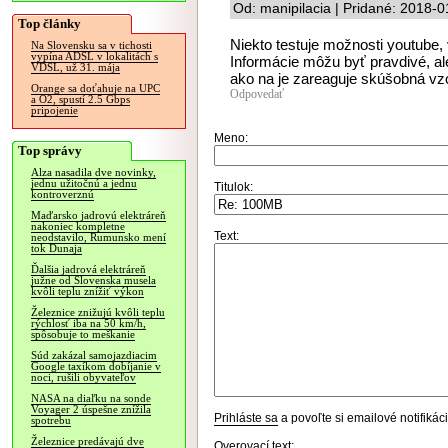
Od: manipilacia | Pridané: 2018-
Top články
Niekto testuje možnosti youtube,
Na Slovensku sa v tichosti
vypína ADSL v lokalitách s
Informácie môžu byť pravdivé, ale
VDSL, už 31. mája
ako na je zareaguje skúšobná vz
Orange sa doťahuje na UPC
Odpovedať
a O2, spustí 2.5 Gbps
pripojenie
Meno:
Top správy
Alza nasadila dve novinky,
jednu užitočnú a jednu
Titulok:
kontroverznú
Maďarsko jadrovú elektráreň
nakoniec kompletne
Text:
neodstavilo, Rumunsko mení
tok Dunaja
Ďalšia jadrová elektráreň
južne od Slovenska musela
kvôli teplu znížiť výkon
Železnice znižujú kvôli teplu
rýchlosť iba na 50 km/h,
spôsobuje to meškanie
Súd zakázal samojazdiacim
Google taxíkom dobíjanie v
noci, rušili obyvateľov
NASA na diaľku na sonde
Voyager 2 úspešne znížila
Prihláste sa
a povoľte si emailové notifiká
spotrebu
Železnice predávajú dve
Overovací text: