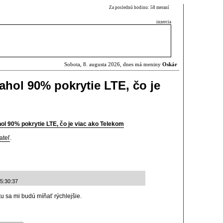
Za poslednú hodinu: 58 meraní
inzercia
Sobota, 8. augusta 2026, dnes má meniny
Oskár
ahol 90% pokrytie LTE, čo je
hol 90% pokrytie LTE, čo je viac ako Telekom
ateľ
.
15:30:37
u sa mi budú míňať rýchlejšie.