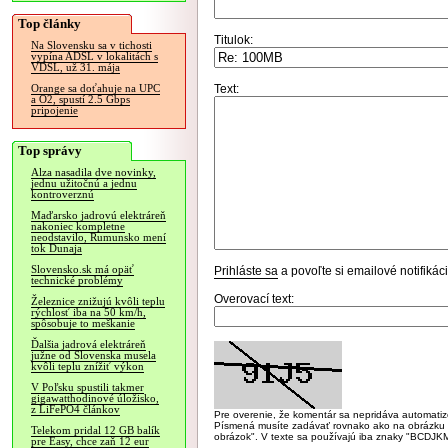
Top články
Titulok:
Na Slovensku sa v tichosti
vypína ADSL v lokalitách s
VDSL, už 31. mája
Text:
Orange sa doťahuje na UPC
a O2, spustí 2.5 Gbps
pripojenie
Top správy
Alza nasadila dve novinky,
jednu užitočnú a jednu
kontroverznú
Maďarsko jadrovú elektráreň
nakoniec kompletne
neodstavilo, Rumunsko mení
tok Dunaja
Slovensko.sk má opäť
Prihláste sa
a povoľte si emailové notifiká
technické problémy
Overovací text:
Železnice znižujú kvôli teplu
rýchlosť iba na 50 km/h,
spôsobuje to meškanie
Ďalšia jadrová elektráreň
južne od Slovenska musela
kvôli teplu znížiť výkon
V Poľsku spustili takmer
gigawatthodinové úložisko,
z LiFePO4 článkov
Pre overenie, že komentár sa nepridáva automatizov
Písmená musíte zadávať rovnako ako na obrázku veľk
Telekom pridal 12 GB balík
obrázok". V texte sa používajú iba znaky "BC
pre Easy, chce zaň 12 eur