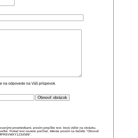
cie na odpovede na Váš príspevok.
anými prostriedkami, prosím prepíšte text, ktorý vidíte na obrázku.
é. Pokiaľ text neviete prečítať, kliknite prosím na tlačidlo "Obnoviť
DJKMPRSVWXY1234589".