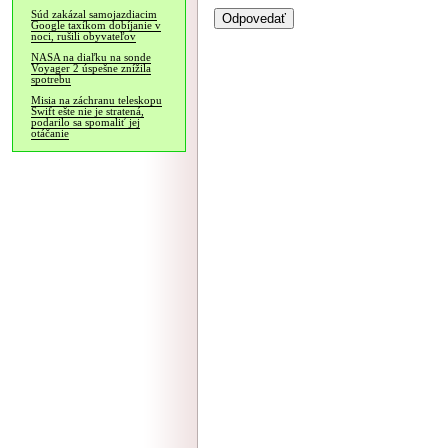
Súd zakázal samojazdiacim
Google taxíkom dobíjanie v
noci, rušili obyvateľov
NASA na diaľku na sonde
Voyager 2 úspešne znížila
spotrebu
Misia na záchranu teleskopu
Swift ešte nie je stratená,
podarilo sa spomaliť jej
otáčanie