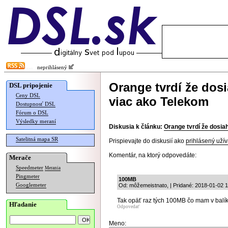
neprihlásený
Orange tvrdí že dosi
DSL pripojenie
Ceny DSL
viac ako Telekom
Dostupnosť DSL
Fórum o DSL
Výsledky meraní
Diskusia k článku:
Orange tvrdí že dosia
Satelitná mapa SR
Prispievajte do diskusií ako
prihlásený užív
Komentár, na ktorý odpovedáte:
Merače
Speedmeter
Merania
Pingmeter
100MB
Googlemeter
Od: môžemeistnato, | Pridané: 2018-01-02 
Tak opäť raz tých 100MB čo mam v balík
Hľadanie
Odpovedať
Meno: