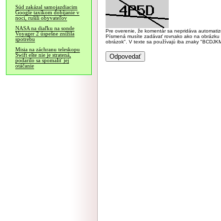
Súd zakázal samojazdiacim
Google taxíkom dobíjanie v
noci, rušili obyvateľov
NASA na diaľku na sonde
Pre overenie, že komentár sa nepridáva automatizov
Voyager 2 úspešne znížila
Písmená musíte zadávať rovnako ako na obrázku veľk
spotrebu
obrázok". V texte sa používajú iba znaky "BC
Misia na záchranu teleskopu
Swift ešte nie je stratená,
podarilo sa spomaliť jej
otáčanie