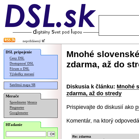
neprihlásený
Mnohé slovenské
DSL pripojenie
Ceny DSL
zdarma, až do st
Dostupnosť DSL
Fórum o DSL
Výsledky meraní
Satelitná mapa SR
Diskusia k článku:
Mnohé s
zdarma, až do stredy
Merače
Speedmeter
Merania
Prispievajte do diskusií ako
p
Pingmeter
Googlemeter
Komentár, na ktorý odpovedá
Hľadanie
Re: zdarma