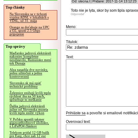
Od: slecna.l | Pridané: 2017-11-14 13:12:23
Top články
Toto nie je lyta, skor by som tipla spra
Na Slovensku sa v tichosti
Odpovedať
vypína ADSL v lokalitách s
VDSL, už 31. mája
Meno:
Orange sa doťahuje na UPC
a O2, spustí 2.5 Gbps
pripojenie
Titulok:
Top správy
Maďarsko jadrovú elektráreň
nakoniec kompletne
Text:
neodstavilo, Rumunsko mení
tok Dunaja
Alza nasadila dve novinky,
jednu užitočnú a jednu
kontroverznú
Slovensko.sk má opäť
technické problémy
Železnice znižujú kvôli teplu
rýchlosť iba na 50 km/h,
spôsobuje to meškanie
Ďalšia jadrová elektráreň
južne od Slovenska musela
Prihláste sa
a povoľte si emailové notifiká
kvôli teplu znížiť výkon
V Poľsku spustili takmer
Overovací text:
gigawatthodinové úložisko,
z LiFePO4 článkov
Telekom pridal 12 GB balík
pre Easy, chce zaň 12 eur