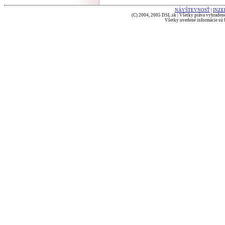
NÁVŠTEVNOSŤ
|
INZE
(C) 2004, 2005 DSL.sk | Všetky práva vyhradené
Všetky uvedené informácie sú b