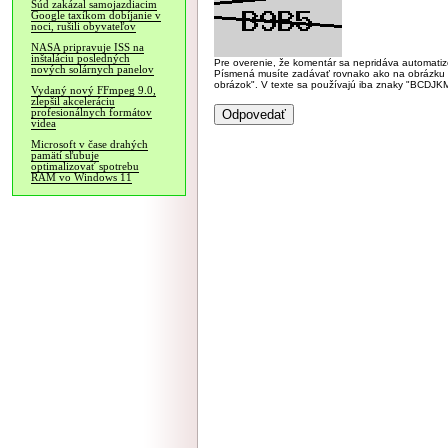
Súd zakázal samojazdiacim
Google taxíkom dobíjanie v
noci, rušili obyvateľov
NASA pripravuje ISS na
inštaláciu posledných
Pre overenie, že komentár sa nepridáva automatizov
nových solárnych panelov
Písmená musíte zadávať rovnako ako na obrázku veľk
obrázok". V texte sa používajú iba znaky "BC
Vydaný nový FFmpeg 9.0,
zlepšil akceleráciu
profesionálnych formátov
videa
Microsoft v čase drahých
pamätí sľubuje
optimalizovať spotrebu
RAM vo Windows 11