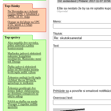
Od: asdasdasd | Pridané: 2017-11-07 10:56
Top články
Ešte sa nestalo že by sa mi oplatilo ku
Na Slovensku sa v tichosti
Odpovedať
vypína ADSL v lokalitách s
VDSL, už 31. mája
Meno:
Orange sa doťahuje na UPC
a O2, spustí 2.5 Gbps
pripojenie
Titulok:
Top správy
Alza nasadila dve novinky,
jednu užitočnú a jednu
Text:
kontroverznú
Maďarsko jadrovú elektráreň
nakoniec kompletne
neodstavilo, Rumunsko mení
tok Dunaja
Ďalšia jadrová elektráreň
južne od Slovenska musela
kvôli teplu znížiť výkon
Železnice znižujú kvôli teplu
rýchlosť iba na 50 km/h,
spôsobuje to meškanie
Železnice predávajú dve
Prihláste sa
a povoľte si emailové notifiká
tretiny lístkov elektronicky,
po donútení cestujúcich na
takýto nákup
Overovací text:
NASA na diaľku na sonde
Voyager 2 úspešne znížila
spotrebu