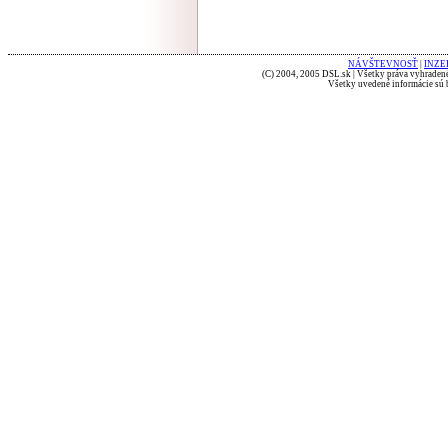
NÁVŠTEVNOSŤ
|
INZE
(C) 2004, 2005 DSL.sk | Všetky práva vyhradené
Všetky uvedené informácie sú b