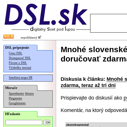
neprihlásený
Mnohé slovenské
DSL pripojenie
Ceny DSL
doručovať zdarma,
Dostupnosť DSL
Fórum o DSL
Výsledky meraní
Satelitná mapa SR
Diskusia k článku:
Mnohé s
zdarma, teraz až tri dni
Merače
Speedmeter
Merania
Prispievajte do diskusií ako
p
Pingmeter
Googlemeter
Komentár, na ktorý odpovedá
Hľadanie
skutoksanestal