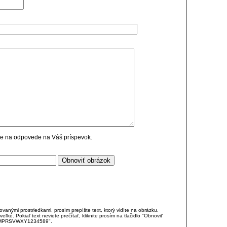
cie na odpovede na Váš príspevok.
anými prostriedkami, prosím prepíšte text, ktorý vidíte na obrázku.
é. Pokiaľ text neviete prečítať, kliknite prosím na tlačidlo "Obnoviť
DJKMPRSVWXY1234589".