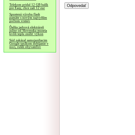
Telekom pridal 12 GB balík
pre Easy, chce zaň 12 eur
Spustená výroba flash
pamäte s novým najvyšším
počtom vrstiev
Ďalšia jadrová elektráreň
južne od Slovenska musela
kvôli teplu znížiť výkon
Súd zakázal samojazdiacim
Google taxíkom dobíjanie v
noci, rušili obyvateľov