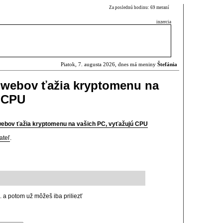
Za poslednú hodinu: 69 meraní
inzercia
Piatok, 7. augusta 2026, dnes má meniny
Štefánia
 webov ťažia kryptomenu na
ú CPU
ebov ťažia kryptomenu na vašich PC, vyťažujú CPU
ateľ
.
 a potom už môžeš iba priliezť