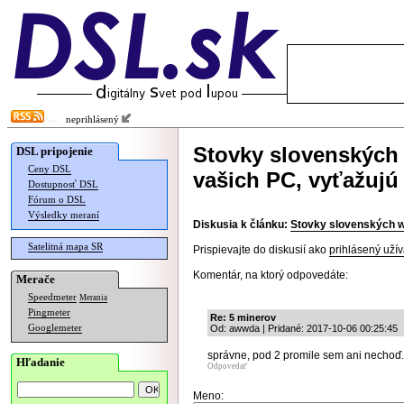
neprihlásený
Stovky slovenských
DSL pripojenie
Ceny DSL
vašich PC, vyťažuj
Dostupnosť DSL
Fórum o DSL
Výsledky meraní
Diskusia k článku:
Stovky slovenských w
Satelitná mapa SR
Prispievajte do diskusií ako
prihlásený užív
Komentár, na ktorý odpovedáte:
Merače
Speedmeter
Merania
Pingmeter
Re: 5 minerov
Googlemeter
Od: awwda | Pridané: 2017-10-06 00:25:45
správne, pod 2 promile sem ani nechoď..
Hľadanie
Odpovedať
Meno: