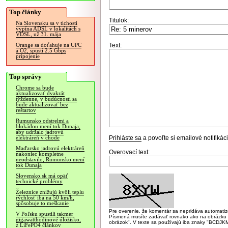
Top články
Titulok:
Na Slovensku sa v tichosti
vypína ADSL v lokalitách s
VDSL, už 31. mája
Text:
Orange sa doťahuje na UPC
a O2, spustí 2.5 Gbps
pripojenie
Top správy
Chrome sa bude
aktualizovať dvakrát
týždenne, v budúcnosti sa
bude aktualizovať bez
reštartov
Rumunsko odstrelmi a
blokádou mení tok Dunaja,
aby udržalo jadrovú
Prihláste sa
a povoľte si emailové notifiká
elektráreň v chode
Maďarsko jadrovú elektráreň
Overovací text:
nakoniec kompletne
neodstavilo, Rumunsko mení
tok Dunaja
Slovensko.sk má opäť
technické problémy
Železnice znižujú kvôli teplu
rýchlosť iba na 50 km/h,
spôsobuje to meškanie
Pre overenie, že komentár sa nepridáva automatizov
V Poľsku spustili takmer
Písmená musíte zadávať rovnako ako na obrázku veľk
gigawatthodinové úložisko,
obrázok". V texte sa používajú iba znaky "BC
z LiFePO4 článkov