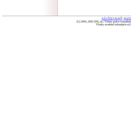
NÁVŠTEVNOSŤ
|
INZE
(C) 2004, 2005 DSL.sk | Všetky práva vyhradené
Všetky uvedené informácie sú b