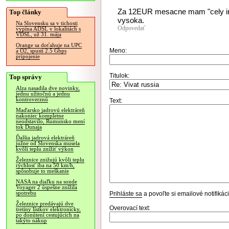
Za 12EUR mesacne mam "cely inter
Top články
vysoka.
Na Slovensku sa v tichosti
Odpovedať
vypína ADSL v lokalitách s
VDSL, už 31. mája
Orange sa doťahuje na UPC
Meno:
a O2, spustí 2.5 Gbps
pripojenie
Titulok:
Top správy
Alza nasadila dve novinky,
jednu užitočnú a jednu
kontroverznú
Text:
Maďarsko jadrovú elektráreň
nakoniec kompletne
neodstavilo, Rumunsko mení
tok Dunaja
Ďalšia jadrová elektráreň
južne od Slovenska musela
kvôli teplu znížiť výkon
Železnice znižujú kvôli teplu
rýchlosť iba na 50 km/h,
spôsobuje to meškanie
NASA na diaľku na sonde
Voyager 2 úspešne znížila
spotrebu
Prihláste sa
a povoľte si emailové notifiká
Železnice predávajú dve
Overovací text:
tretiny lístkov elektronicky,
po donútení cestujúcich na
takýto nákup