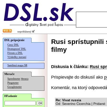
neprihlásený
Rusi sprístupnili 
DSL pripojenie
Ceny DSL
filmy
Dostupnosť DSL
Fórum o DSL
Výsledky meraní
Satelitná mapa SR
Diskusia k článku:
Rusi spr
Merače
Prispievajte do diskusií ako
p
Speedmeter
Merania
Pingmeter
Komentár, na ktorý odpovedá
Googlemeter
Hľadanie
Re: Vivat russia
Od: Severino Cicerchia | Pridané