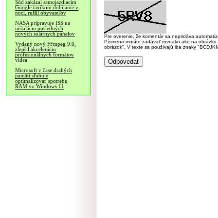
Súd zakázal samojazdiacim
Google taxíkom dobíjanie v
noci, rušili obyvateľov
NASA pripravuje ISS na
inštaláciu posledných
nových solárnych panelov
Pre overenie, že komentár sa nepridáva automatizov
Písmená musíte zadávať rovnako ako na obrázku veľk
Vydaný nový FFmpeg 9.0,
obrázok". V texte sa používajú iba znaky "BC
zlepšil akceleráciu
profesionálnych formátov
videa
Microsoft v čase drahých
pamätí sľubuje
optimalizovať spotrebu
RAM vo Windows 11