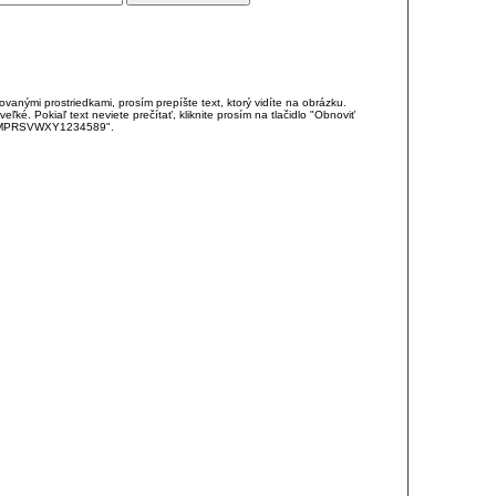
anými prostriedkami, prosím prepíšte text, ktorý vidíte na obrázku.
é. Pokiaľ text neviete prečítať, kliknite prosím na tlačidlo "Obnoviť
DJKMPRSVWXY1234589".