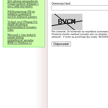
Súd zakázal samojazdiacim
Overovací text:
Google taxíkom dobíjanie v
noci, rušili obyvateľov
NASA pripravuje ISS na
inštaláciu posledných
nových solárnych panelov
Vydaný nový FFmpeg 9.0,
zlepšil akceleráciu
profesionálnych formátov
videa
Pre overenie, že komentár sa nepridáva automatizov
Písmená musíte zadávať rovnako ako na obrázku veľk
Microsoft v čase drahých
obrázok". V texte sa používajú iba znaky "BC
pamätí sľubuje
optimalizovať spotrebu
RAM vo Windows 11