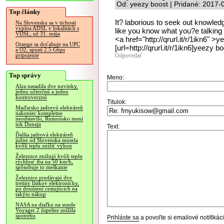
Od: yeezy boost | Pridané: 2017-
Top články
It? laborious to seek out knowled
Na Slovensku sa v tichosti
vypína ADSL v lokalitách s
like you know what you?e talking
VDSL, už 31. mája
<a href="http://qrurl.it/r/1ikn6" 
Orange sa doťahuje na UPC
[url=http://qrurl.it/r/1ikn6]yeezy bo
a O2, spustí 2.5 Gbps
Odpovedať
pripojenie
Top správy
Meno:
Alza nasadila dve novinky,
jednu užitočnú a jednu
kontroverznú
Titulok:
Maďarsko jadrovú elektráreň
nakoniec kompletne
neodstavilo, Rumunsko mení
tok Dunaja
Text:
Ďalšia jadrová elektráreň
južne od Slovenska musela
kvôli teplu znížiť výkon
Železnice znižujú kvôli teplu
rýchlosť iba na 50 km/h,
spôsobuje to meškanie
Železnice predávajú dve
tretiny lístkov elektronicky,
po donútení cestujúcich na
takýto nákup
NASA na diaľku na sonde
Voyager 2 úspešne znížila
spotrebu
Prihláste sa
a povoľte si emailové notifiká