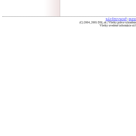
NÁVŠTEVNOSŤ
|
INZE
(C) 2004, 2005 DSL.sk | Všetky práva vyhradené
Všetky uvedené informácie sú b