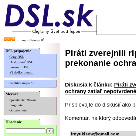
neprihlásený
Piráti zverejnili r
DSL pripojenie
Ceny DSL
prekonanie ochra
Dostupnosť DSL
Fórum o DSL
Výsledky meraní
Satelitná mapa SR
Diskusia k článku:
Piráti z
ochrany zatiaľ nepotvrden
Merače
Speedmeter
Merania
Prispievajte do diskusií ako
p
Pingmeter
Googlemeter
Komentár, na ktorý odpovedá
Hľadanie
frnyukisow@gmail.com