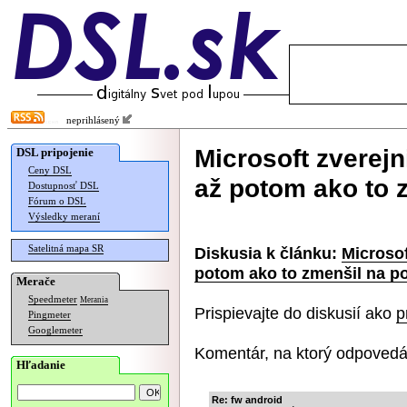
neprihlásený
Microsoft zverejn
DSL pripojenie
Ceny DSL
až potom ako to 
Dostupnosť DSL
Fórum o DSL
Výsledky meraní
Satelitná mapa SR
Diskusia k článku:
Microsof
potom ako to zmenšil na p
Merače
Speedmeter
Merania
Prispievajte do diskusií ako
p
Pingmeter
Googlemeter
Komentár, na ktorý odpovedá
Hľadanie
Re: fw android