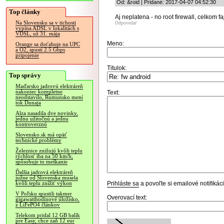
Od: &roid | Pridané: 2017-04-07 04:52:30
Top články
Aj neplatena - no root firewall, celkom fa
Na Slovensku sa v tichosti
Odpovedať
vypína ADSL v lokalitách s
VDSL, už 31. mája
Meno:
Orange sa doťahuje na UPC
a O2, spustí 2.5 Gbps
pripojenie
Titulok:
Top správy
Maďarsko jadrovú elektráreň
nakoniec kompletne
Text:
neodstavilo, Rumunsko mení
tok Dunaja
Alza nasadila dve novinky,
jednu užitočnú a jednu
kontroverznú
Slovensko.sk má opäť
technické problémy
Železnice znižujú kvôli teplu
rýchlosť iba na 50 km/h,
spôsobuje to meškanie
Ďalšia jadrová elektráreň
južne od Slovenska musela
Prihláste sa
a povoľte si emailové notifiká
kvôli teplu znížiť výkon
V Poľsku spustili takmer
Overovací text:
gigawatthodinové úložisko,
z LiFePO4 článkov
Telekom pridal 12 GB balík
pre Easy, chce zaň 12 eur