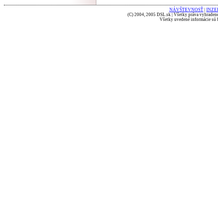
NÁVŠTEVNOSŤ
|
INZE
(C) 2004, 2005 DSL.sk | Všetky práva vyhradené
Všetky uvedené informácie sú b