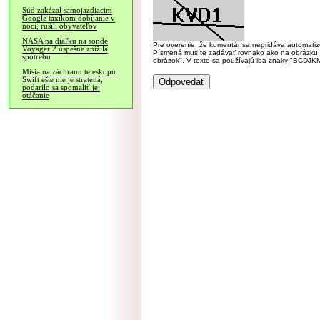
Súd zakázal samojazdiacim
Google taxíkom dobíjanie v
noci, rušili obyvateľov
NASA na diaľku na sonde
Pre overenie, že komentár sa nepridáva automatizov
Voyager 2 úspešne znížila
Písmená musíte zadávať rovnako ako na obrázku veľk
spotrebu
obrázok". V texte sa používajú iba znaky "BC
Misia na záchranu teleskopu
Swift ešte nie je stratená,
podarilo sa spomaliť jej
otáčanie