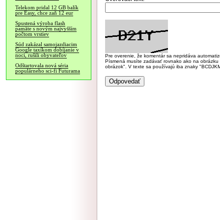
Telekom pridal 12 GB balík
pre Easy, chce zaň 12 eur
Spustená výroba flash
pamäte s novým najvyšším
počtom vrstiev
Súd zakázal samojazdiacim
Google taxíkom dobíjanie v
noci, rušili obyvateľov
Pre overenie, že komentár sa nepridáva automatizov
Písmená musíte zadávať rovnako ako na obrázku veľk
Odštartovala nová séria
obrázok". V texte sa používajú iba znaky "BC
populárneho sci-fi Futurama