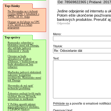
Od: 78569822365 | Pridané: 2017
Top články
Jedine odpojenie od internetu a 
Na Slovensku sa v tichosti
vypína ADSL v lokalitách s
Potom ešte ukončenie používani
VDSL, už 31. mája
bankových produktov. Prerušiť aj
Orange sa doťahuje na UPC
Odpovedať
a O2, spustí 2.5 Gbps
pripojenie
Meno:
Top správy
Rumunsko odstrelmi a
blokádou mení tok Dunaja,
Titulok:
aby udržalo jadrovú
elektráreň v chode
Chrome sa bude
Text:
aktualizovať dvakrát
týždenne, v budúcnosti sa
bude aktualizovať bez
reštartov
Maďarsko jadrovú elektráreň
nakoniec kompletne
neodstavilo, Rumunsko mení
tok Dunaja
Slovensko.sk má opäť
technické problémy
Železnice znižujú kvôli teplu
rýchlosť iba na 50 km/h,
spôsobuje to meškanie
Prihláste sa
a povoľte si emailové notifiká
V Poľsku spustili takmer
gigawatthodinové úložisko,
z LiFePO4 článkov
Overovací text: