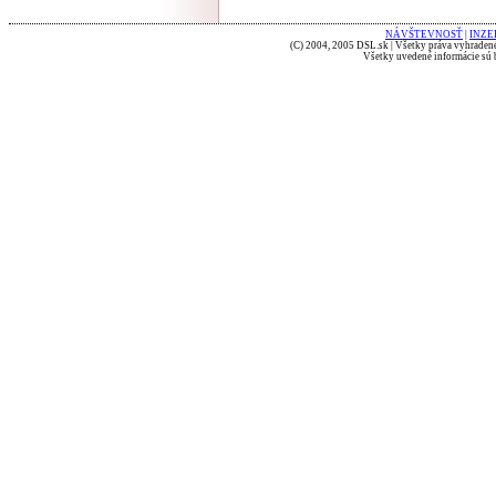
NÁVŠTEVNOSŤ
|
INZE
(C) 2004, 2005 DSL.sk | Všetky práva vyhradené
Všetky uvedené informácie sú b