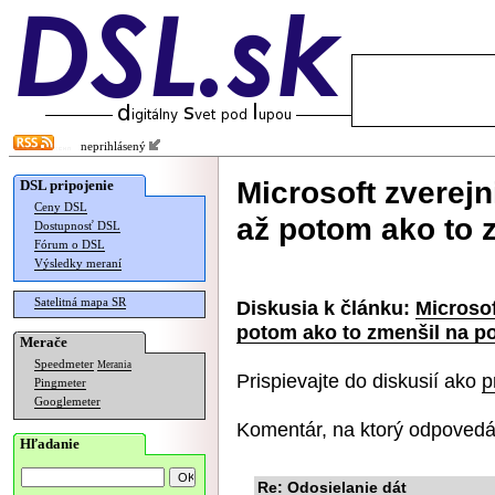
neprihlásený
Microsoft zverejn
DSL pripojenie
Ceny DSL
až potom ako to 
Dostupnosť DSL
Fórum o DSL
Výsledky meraní
Satelitná mapa SR
Diskusia k článku:
Microsof
potom ako to zmenšil na p
Merače
Speedmeter
Merania
Prispievajte do diskusií ako
p
Pingmeter
Googlemeter
Komentár, na ktorý odpovedá
Hľadanie
Re: Odosielanie dát