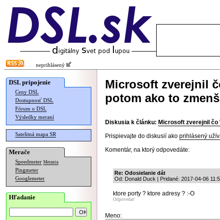
neprihlásený
Microsoft zverejnil 
DSL pripojenie
Ceny DSL
potom ako to zmenši
Dostupnosť DSL
Fórum o DSL
Výsledky meraní
Diskusia k článku:
Microsoft zverejnil č
Satelitná mapa SR
Prispievajte do diskusií ako
prihlásený užív
Komentár, na ktorý odpovedáte:
Merače
Speedmeter
Merania
Pingmeter
Re: Odosielanie dát
Googlemeter
Od: Donald Duck | Pridané: 2017-04-06 11:
ktore porty ? ktore adresy ? :-O
Hľadanie
Odpovedať
Meno: