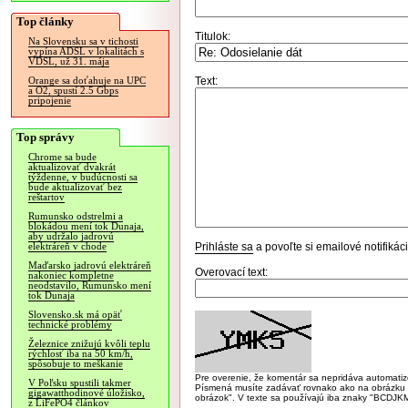
Top články
Titulok:
Na Slovensku sa v tichosti
vypína ADSL v lokalitách s
VDSL, už 31. mája
Text:
Orange sa doťahuje na UPC
a O2, spustí 2.5 Gbps
pripojenie
Top správy
Chrome sa bude
aktualizovať dvakrát
týždenne, v budúcnosti sa
bude aktualizovať bez
reštartov
Rumunsko odstrelmi a
blokádou mení tok Dunaja,
aby udržalo jadrovú
Prihláste sa
a povoľte si emailové notifiká
elektráreň v chode
Maďarsko jadrovú elektráreň
Overovací text:
nakoniec kompletne
neodstavilo, Rumunsko mení
tok Dunaja
Slovensko.sk má opäť
technické problémy
Železnice znižujú kvôli teplu
rýchlosť iba na 50 km/h,
spôsobuje to meškanie
Pre overenie, že komentár sa nepridáva automatizov
V Poľsku spustili takmer
Písmená musíte zadávať rovnako ako na obrázku veľk
gigawatthodinové úložisko,
obrázok". V texte sa používajú iba znaky "BC
z LiFePO4 článkov