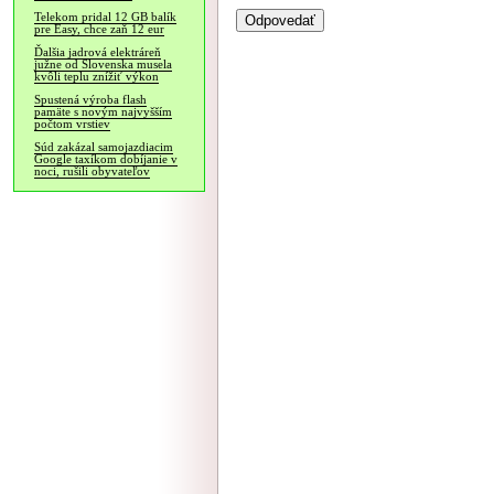
Telekom pridal 12 GB balík
pre Easy, chce zaň 12 eur
Ďalšia jadrová elektráreň
južne od Slovenska musela
kvôli teplu znížiť výkon
Spustená výroba flash
pamäte s novým najvyšším
počtom vrstiev
Súd zakázal samojazdiacim
Google taxíkom dobíjanie v
noci, rušili obyvateľov