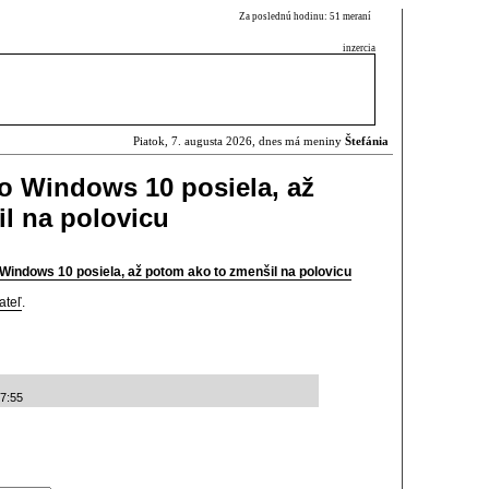
Za poslednú hodinu: 51 meraní
inzercia
Piatok, 7. augusta 2026, dnes má meniny
Štefánia
čo Windows 10 posiela, až
l na polovicu
o Windows 10 posiela, až potom ako to zmenšil na polovicu
ateľ
.
57:55