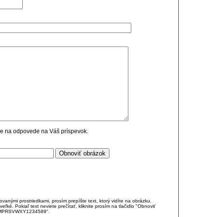
cie na odpovede na Váš príspevok.
anými prostriedkami, prosím prepíšte text, ktorý vidíte na obrázku.
é. Pokiaľ text neviete prečítať, kliknite prosím na tlačidlo "Obnoviť
DJKMPRSVWXY1234589".