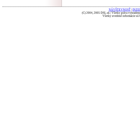
NÁVŠTEVNOSŤ
|
INZE
(C) 2004, 2005 DSL.sk | Všetky práva vyhradené
Všetky uvedené informácie sú b