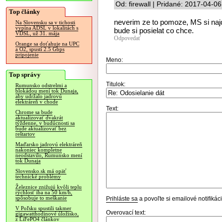
Od: firewall | Pridané: 2017-04-0
Top články
neverim ze to pomoze, MS si najd
Na Slovensku sa v tichosti
vypína ADSL v lokalitách s
bude si posielat co chce.
VDSL, už 31. mája
Odpovedať
Orange sa doťahuje na UPC
a O2, spustí 2.5 Gbps
pripojenie
Meno:
Top správy
Titulok:
Rumunsko odstrelmi a
blokádou mení tok Dunaja,
aby udržalo jadrovú
elektráreň v chode
Text:
Chrome sa bude
aktualizovať dvakrát
týždenne, v budúcnosti sa
bude aktualizovať bez
reštartov
Maďarsko jadrovú elektráreň
nakoniec kompletne
neodstavilo, Rumunsko mení
tok Dunaja
Slovensko.sk má opäť
technické problémy
Železnice znižujú kvôli teplu
rýchlosť iba na 50 km/h,
spôsobuje to meškanie
Prihláste sa
a povoľte si emailové notifiká
V Poľsku spustili takmer
Overovací text:
gigawatthodinové úložisko,
z LiFePO4 článkov