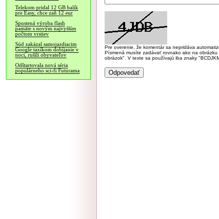
Telekom pridal 12 GB balík
pre Easy, chce zaň 12 eur
Spustená výroba flash
pamäte s novým najvyšším
počtom vrstiev
Súd zakázal samojazdiacim
Pre overenie, že komentár sa nepridáva automatizov
Google taxíkom dobíjanie v
Písmená musíte zadávať rovnako ako na obrázku veľk
noci, rušili obyvateľov
obrázok". V texte sa používajú iba znaky "BC
Odštartovala nová séria
populárneho sci-fi Futurama