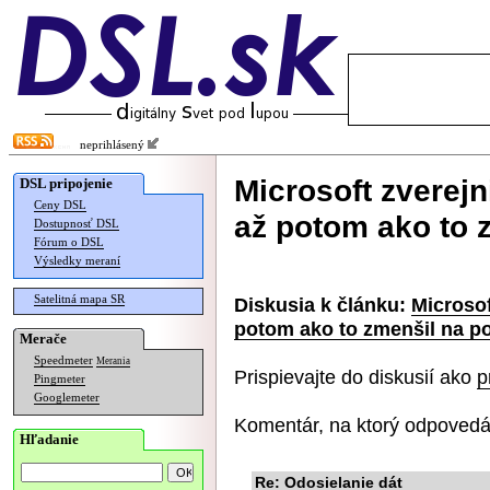
neprihlásený
Microsoft zverejn
DSL pripojenie
Ceny DSL
až potom ako to 
Dostupnosť DSL
Fórum o DSL
Výsledky meraní
Satelitná mapa SR
Diskusia k článku:
Microsof
potom ako to zmenšil na p
Merače
Speedmeter
Merania
Prispievajte do diskusií ako
p
Pingmeter
Googlemeter
Komentár, na ktorý odpovedá
Hľadanie
Re: Odosielanie dát