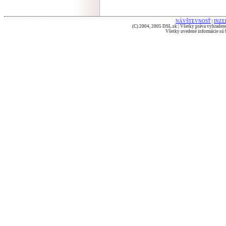
NÁVŠTEVNOSŤ
|
INZE
(C) 2004, 2005 DSL.sk | Všetky práva vyhradené
Všetky uvedené informácie sú b