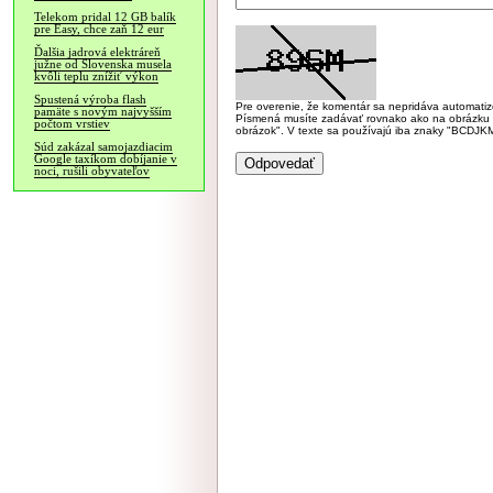
Telekom pridal 12 GB balík
pre Easy, chce zaň 12 eur
Ďalšia jadrová elektráreň
južne od Slovenska musela
kvôli teplu znížiť výkon
Spustená výroba flash
Pre overenie, že komentár sa nepridáva automatizov
pamäte s novým najvyšším
Písmená musíte zadávať rovnako ako na obrázku veľk
počtom vrstiev
obrázok". V texte sa používajú iba znaky "BC
Súd zakázal samojazdiacim
Google taxíkom dobíjanie v
noci, rušili obyvateľov