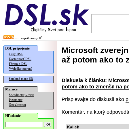
neprihlásený
Microsoft zverejn
DSL pripojenie
Ceny DSL
až potom ako to 
Dostupnosť DSL
Fórum o DSL
Výsledky meraní
Satelitná mapa SR
Diskusia k článku:
Microsof
potom ako to zmenšil na p
Merače
Speedmeter
Merania
Prispievajte do diskusií ako
p
Pingmeter
Googlemeter
Komentár, na ktorý odpovedá
Hľadanie
Kalich