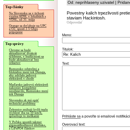
Od: neprihlaseny uzivatel | Prida
Top články
Povestny kalich trpezlivosti pre
Na Slovensku sa v tichosti
vypína ADSL v lokalitách s
staviam Hackintosh.
VDSL, už 31. mája
Odpovedať
Orange sa doťahuje na UPC
a O2, spustí 2.5 Gbps
pripojenie
Meno:
Top správy
Titulok:
Chrome sa bude
aktualizovať dvakrát
týždenne, v budúcnosti sa
bude aktualizovať bez
reštartov
Text:
Rumunsko odstrelmi a
blokádou mení tok Dunaja,
aby udržalo jadrovú
elektráreň v chode
Maďarsko jadrovú elektráreň
nakoniec kompletne
neodstavilo, Rumunsko mení
tok Dunaja
Slovensko.sk má opäť
technické problémy
Železnice znižujú kvôli teplu
rýchlosť iba na 50 km/h,
spôsobuje to meškanie
Prihláste sa
a povoľte si emailové notifiká
V Poľsku spustili takmer
Overovací text:
gigawatthodinové úložisko,
z LiFePO4 článkov